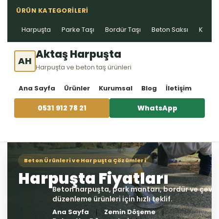
ÜRÜN KATEGORILERI
Harpuşta
Parke Taşı
Bordür Taşı
Beton Saksı
Kablo 
Aktaş Harpuşta
AH
Harpuşta ve beton taş ürünleri
Ana Sayfa
Ürünler
Kurumsal
Blog
İletişim
0531 912 78 21
WhatsApp
Ana Sayfa
Zemin Döşeme