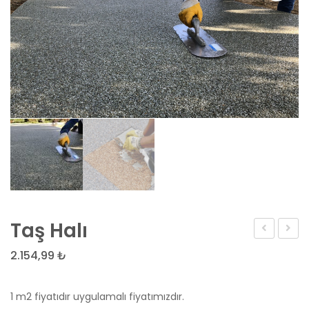
Taş Halı
Parke
Tak
2.154,99
₺
Taşı
Taş
Döşeme
Halı
1 m2 fiyatıdır uygulamalı fiyatımızdır.
Hizmetleri
Yer