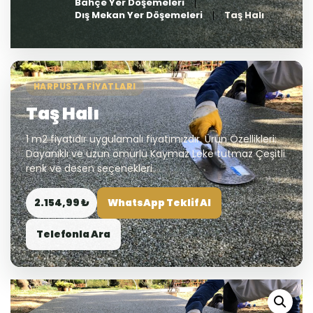
Bahçe Yer Döşemeleri
Dış Mekan Yer Döşemeleri
Taş Halı
HARPUSTA FIYATLARI
Taş Halı
1 m2 fiyatıdır uygulamalı fiyatımızdır. Ürün Özellikleri:
Dayanıklı ve uzun ömürlü Kaymaz Leke tutmaz Çeşitli
renk ve desen seçenekleri
2.154,99 ₺
WhatsApp Teklif Al
Telefonla Ara