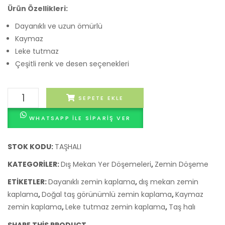
Ürün Özellikleri:
Zemi
Kapl
Dayanıklı ve uzun ömürlü
Kaymaz
Leke tutmaz
Çeşitli renk ve desen seçenekleri
Taş
SEPETE EKLE
Halı
WHATSAPP ILE SIPARIŞ VER
adet
STOK KODU:
TAŞHALI
KATEGORILER:
Dış Mekan Yer Döşemeleri
,
Zemin Döşeme
ETIKETLER:
Dayanıklı zemin kaplama
,
dış mekan zemin
kaplama
,
Doğal taş görünümlü zemin kaplama
,
Kaymaz
zemin kaplama
,
Leke tutmaz zemin kaplama
,
Taş halı