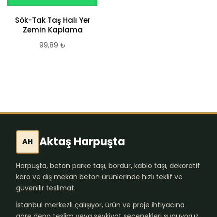
Sök-Tak Taş Halı Yer
Motifli Zemin
Zemin Kaplama
Döşeme Taşı
99,89
₺
712,16
₺
Aktaş Harpuşta
AH
Harpuşta, beton parke taşı, bordür, kablo taşı, dekoratif
karo ve dış mekan beton ürünlerinde hızlı teklif ve
güvenilir teslimat.
İstanbul merkezli çalışıyor, ürün ve proje ihtiyacına
göre depo teslim veya sevkiyat seçenekleri sunuyoruz.