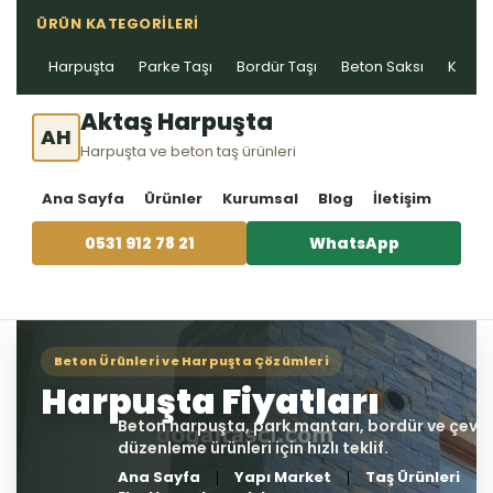
ÜRÜN KATEGORILERI
Harpuşta
Parke Taşı
Bordür Taşı
Beton Saksı
Kablo 
Aktaş Harpuşta
AH
Harpuşta ve beton taş ürünleri
Ana Sayfa
Ürünler
Kurumsal
Blog
İletişim
0531 912 78 21
WhatsApp
Ana Sayfa
Yapı Market
Taş Ürünleri