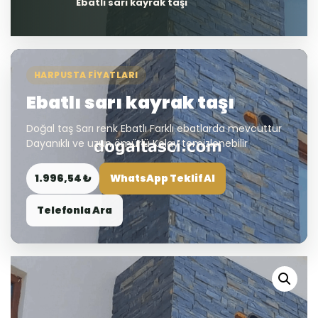
Ebatlı sarı kayrak taşı
HARPUSTA FIYATLARI
Ebatlı sarı kayrak taşı
Doğal taş Sarı renk Ebatlı Farklı ebatlarda mevcuttur
Dayanıklı ve uzun ömürlü Kolay temizlenebilir
1.996,54 ₺
WhatsApp Teklif Al
Telefonla Ara