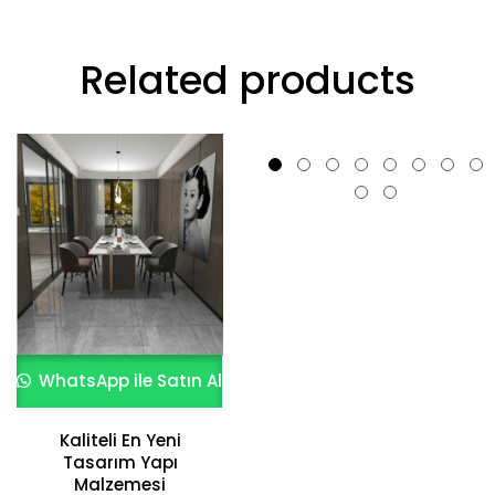
Related products
WhatsApp ile Satın Al
WhatsApp ile Satın Al
Dış Mekan Seramik
Kaliteli En Yeni
Zemin Kaplaması –
Tasarım Yapı
Ahşap Görünümlü
Malzemesi