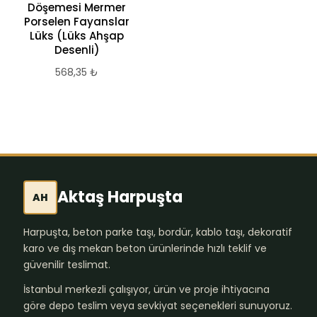
3.013,98
₺
Döşemesi Mermer
Porselen Fayanslar
Lüks (Lüks Ahşap
Desenli)
568,35
₺
Aktaş Harpuşta
AH
Harpuşta, beton parke taşı, bordür, kablo taşı, dekoratif
karo ve dış mekan beton ürünlerinde hızlı teklif ve
güvenilir teslimat.
İstanbul merkezli çalışıyor, ürün ve proje ihtiyacına
göre depo teslim veya sevkiyat seçenekleri sunuyoruz.