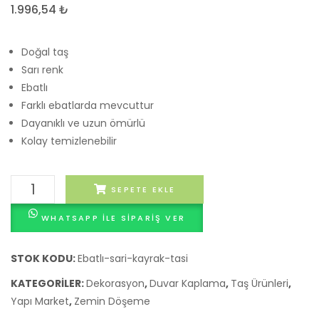
için
Deck
1.996,54
₺
taş
Temiz
duvar
Doğal taş
üstü
Sarı renk
küpeşteler
Ebatlı
Farklı ebatlarda mevcuttur
Dayanıklı ve uzun ömürlü
Kolay temizlenebilir
Ebatlı
SEPETE EKLE
sarı
WHATSAPP ILE SIPARIŞ VER
kayrak
taşı
adet
STOK KODU:
Ebatlı-sari-kayrak-tasi
KATEGORILER:
Dekorasyon
,
Duvar Kaplama
,
Taş Ürünleri
,
Yapı Market
,
Zemin Döşeme