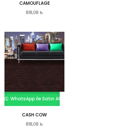
CAMOUFLAGE
818,08
₺
WhatsApp ile Satın Al
CASH COW
818,08
₺