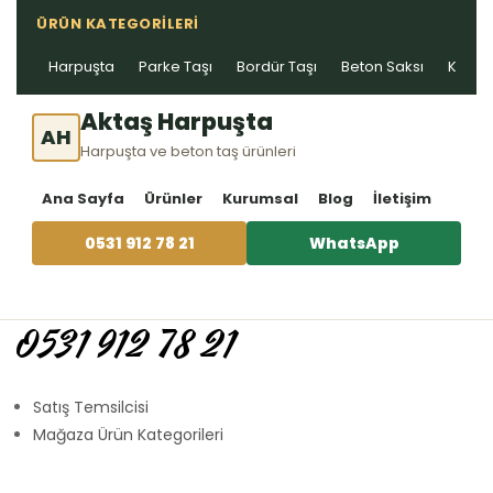
ÜRÜN KATEGORILERI
Harpuşta
Parke Taşı
Bordür Taşı
Beton Saksı
Kablo 
Aktaş Harpuşta
AH
Harpuşta ve beton taş ürünleri
Ana Sayfa
Ürünler
Kurumsal
Blog
İletişim
0531 912 78 21
WhatsApp
0531 912 78 21
Satış Temsilcisi
Mağaza Ürün Kategorileri