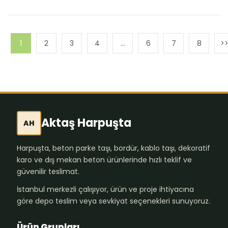
1
2
3
4
…
6
7
8
Aktaş Harpuşta
AH
Harpuşta, beton parke taşı, bordür, kablo taşı, dekoratif
karo ve dış mekan beton ürünlerinde hızlı teklif ve
güvenilir teslimat.
İstanbul merkezli çalışıyor, ürün ve proje ihtiyacına
göre depo teslim veya sevkiyat seçenekleri sunuyoruz.
Ürün Grupları