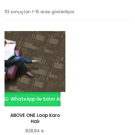
113 sonuçtan 1-15 arası gösteriliyor
En
yeniye
göre
sıralandı
WhatsApp ile Satın Al
ABOVE ONE Loop Karo
Halı
828,84
₺