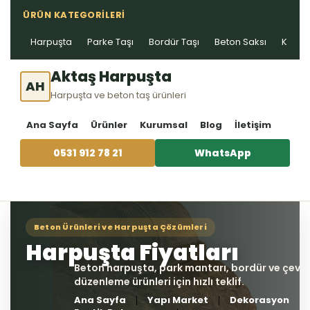
ÜRÜN KATEGORILERI
Harpuşta
Parke Taşı
Bordür Taşı
Beton Saksı
Kablo 
Aktaş Harpuşta
AH
Harpuşta ve beton taş ürünleri
Ana Sayfa
Ürünler
Kurumsal
Blog
İletişim
0531 912 78 21
WhatsApp
Ana Sayfa
Yapı Market
Dekorasyon