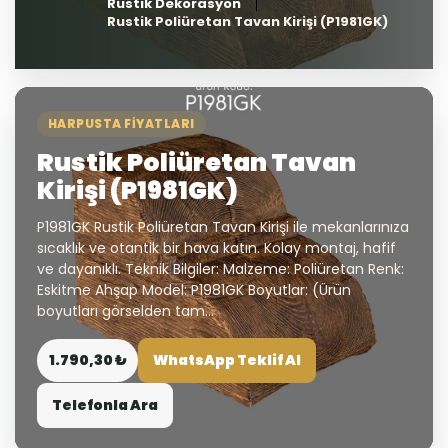
Rustik Dekorasyon
Rustik Poliüretan Tavan Kirişi (P1981GK)
HARPUSTA FIYATLARI
Rustik Poliüretan Tavan
Kirişi (P1981GK)
P1981GK Rustik Poliüretan Tavan Kirişi ile mekanlarınıza
sıcaklık ve otantik bir hava katın. Kolay montaj, hafif
ve dayanıklı. Teknik Bilgiler: Malzeme: Poliüretan Renk:
Eskitme Ahşap Model: P1981GK Boyutlar: (Ürün
boyutları görselden tam...
1.790,30 ₺
WhatsApp Teklif Al
Telefonla Ara