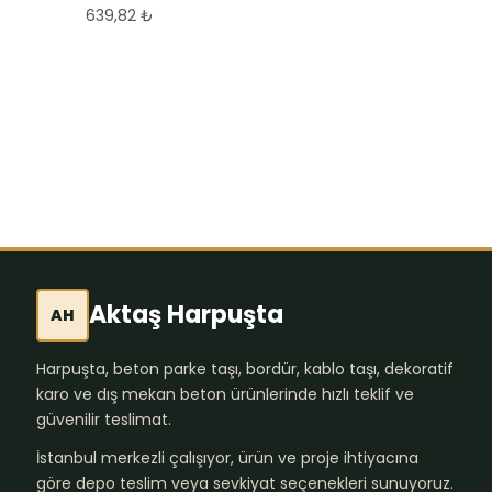
639,82
₺
30×30 cm Kompozit
Ahşap Karo Deck –
DIY Bahçe Zemin
Kaplaması
3.013,98
₺
Aktaş Harpuşta
AH
Harpuşta, beton parke taşı, bordür, kablo taşı, dekoratif
karo ve dış mekan beton ürünlerinde hızlı teklif ve
güvenilir teslimat.
İstanbul merkezli çalışıyor, ürün ve proje ihtiyacına
göre depo teslim veya sevkiyat seçenekleri sunuyoruz.