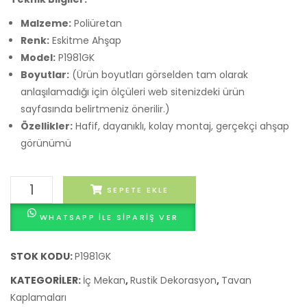
Porse
Fayan
Malzeme:
Poliüretan
Lüks
Renk:
Eskitme Ahşap
Model:
P1981GK
(Lüks
Boyutlar:
(Ürün boyutları görselden tam olarak
Ahşa
anlaşılamadığı için ölçüleri web sitenizdeki ürün
Desen
sayfasında belirtmeniz önerilir.)
Özellikler:
Hafif, dayanıklı, kolay montaj, gerçekçi ahşap
görünümü
Rustik
SEPETE EKLE
Poliüretan
WHATSAPP ILE SIPARIŞ VER
Tavan
Kirişi
(P1981GK)
STOK KODU:
P1981GK
adet
KATEGORILER:
İç Mekan
,
Rustik Dekorasyon
,
Tavan
Kaplamaları