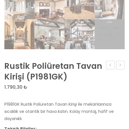
Rustik Poliüretan Tavan
Traverten
En
Kirişi (P1981GK)
Doğal
Yeni
1.790,30
₺
Taş
Tasar
Yapı
P1981GK Rustik Poliüretan Tavan Kirişi ile mekanlarınıza
Malze
sıcaklık ve otantik bir hava katın. Kolay montaj, hafif ve
Döşe
dayanıklı.
Merm
Teknik Bilgiler: