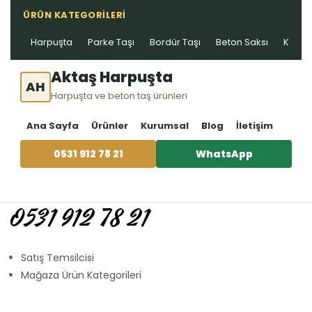
ÜRÜN KATEGORILERI
Harpuşta
Parke Taşı
Bordür Taşı
Beton Saksı
Kablo 
Aktaş Harpuşta
AH
Harpuşta ve beton taş ürünleri
Ana Sayfa
Ürünler
Kurumsal
Blog
İletişim
0531 912 78 21
WhatsApp
0531 912 78 21
Satış Temsilcisi
Mağaza Ürün Kategorileri