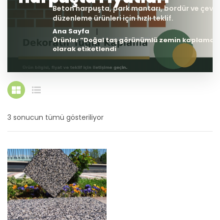
Ana Sayfa
Ürünler “Doğal taş görünümlü zemin kaplama”
olarak etiketlendi
3 sonucun tümü gösteriliyor
En
yeniye
göre
sıralandı