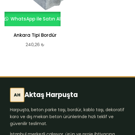
WhatsApp ile Satın Al
Ankara Tipi Bordür
240,26
₺
Aktaş Harpuşta
AH
Harpuşta, beton parke taşı, bordür, kablo taşı, dekoratif
karo ve dış mekan beton ürünlerinde hızlı teklif ve
güvenilir teslimat.
İstanbul merkezli çalışıyor, ürün ve proje ihtiyacına