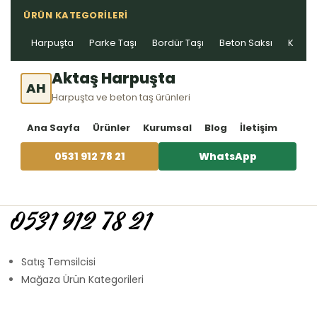
ÜRÜN KATEGORILERI
Harpuşta
Parke Taşı
Bordür Taşı
Beton Saksı
Kablo 
Aktaş Harpuşta
AH
Harpuşta ve beton taş ürünleri
Ana Sayfa
Ürünler
Kurumsal
Blog
İletişim
0531 912 78 21
WhatsApp
0531 912 78 21
Satış Temsilcisi
Mağaza Ürün Kategorileri