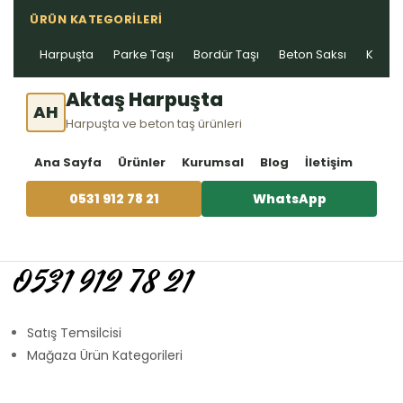
ÜRÜN KATEGORILERI
Harpuşta
Parke Taşı
Bordür Taşı
Beton Saksı
Kablo 
Aktaş Harpuşta
AH
Harpuşta ve beton taş ürünleri
Ana Sayfa
Ürünler
Kurumsal
Blog
İletişim
0531 912 78 21
WhatsApp
0531 912 78 21
Satış Temsilcisi
Mağaza Ürün Kategorileri