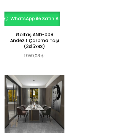
WhatsApp ile Satın Al
Göltaş AND-009
Andezit Çarpma Taşı
(3x15xBS)
1.959,08
₺