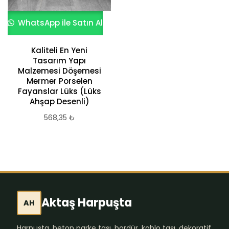
WhatsApp ile Satın Al
Kaliteli En Yeni
Tasarım Yapı
Malzemesi Döşemesi
Mermer Porselen
Fayanslar Lüks (Lüks
Ahşap Desenli)
568,35
₺
Aktaş Harpuşta
AH
Harpuşta, beton parke taşı, bordür, kablo taşı, dekoratif