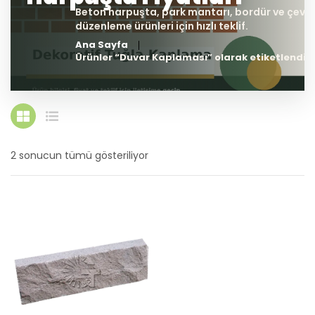
Ana Sayfa
Ürünler “Duvar Kaplaması” olarak etiketlendi
2 sonucun tümü gösteriliyor
En
yeniye
göre
sıralandı