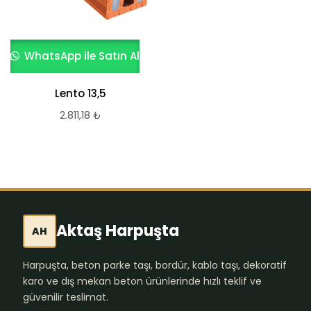
WhatsApp ile Satın Al
Lento 13,5
2.811,18
₺
Aktaş Harpuşta
AH
Harpuşta, beton parke taşı, bordür, kablo taşı, dekoratif
karo ve dış mekan beton ürünlerinde hızlı teklif ve
güvenilir teslimat.