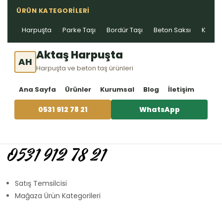
ÜRÜN KATEGORILERI
Harpuşta
Parke Taşı
Bordür Taşı
Beton Saksı
Kablo 
Aktaş Harpuşta
AH
Harpuşta ve beton taş ürünleri
Ana Sayfa
Ürünler
Kurumsal
Blog
İletişim
0531 912 78 21
WhatsApp
0531 912 78 21
Satış Temsilcisi
Mağaza Ürün Kategorileri