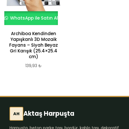
WhatsApp ile Satın Al
Archiboa Kendinden
Yapışkanlı 3D Mozaik
Fayans – Siyah Beyaz
Gri Karışık (25.4×25.4
cm)
139,93
₺
Aktaş Harpuşta
AH
Harpuşta, beton parke taşı, bordür, kablo taşı, dekoratif