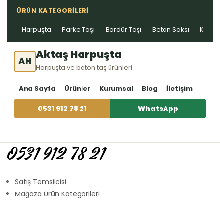
ÜRÜN KATEGORILERI
Harpuşta
Parke Taşı
Bordür Taşı
Beton Saksı
Kablo 
Aktaş Harpuşta
AH
Harpuşta ve beton taş ürünleri
Ana Sayfa
Ürünler
Kurumsal
Blog
İletişim
0531 912 78 21
WhatsApp
0531 912 78 21
Satış Temsilcisi
Mağaza Ürün Kategorileri