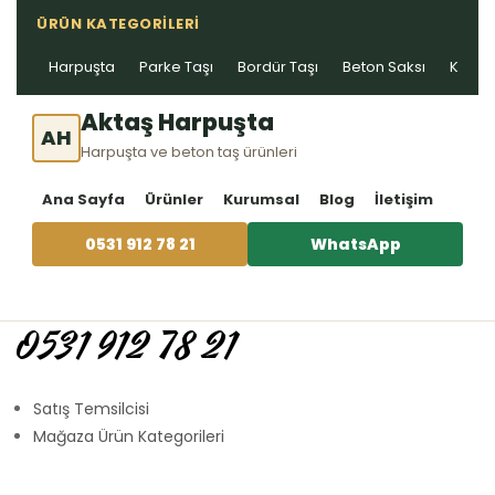
ÜRÜN KATEGORILERI
Harpuşta
Parke Taşı
Bordür Taşı
Beton Saksı
Kablo 
Aktaş Harpuşta
AH
Harpuşta ve beton taş ürünleri
Ana Sayfa
Ürünler
Kurumsal
Blog
İletişim
0531 912 78 21
WhatsApp
0531 912 78 21
Satış Temsilcisi
Mağaza Ürün Kategorileri