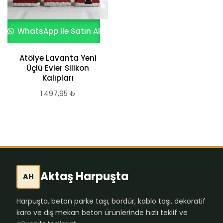
WhatsApp ile Satın Al
Atölye Lavanta Yeni
Üçlü Evler Silikon
Kalıpları
1.497,95
₺
Aktaş Harpuşta
AH
Harpuşta, beton parke taşı, bordür, kablo taşı, dekoratif
karo ve dış mekan beton ürünlerinde hızlı teklif ve