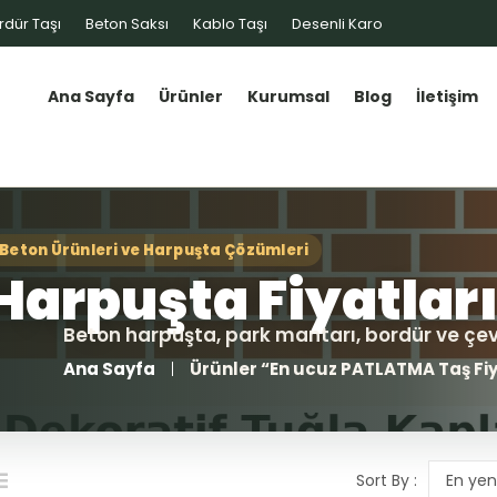
rdür Taşı
Beton Saksı
Kablo Taşı
Desenli Karo
Ana Sayfa
Ürünler
Kurumsal
Blog
İletişim
Ana Sayfa
Ürünler “En ucuz PATLATMA Taş Fiya
Sort By :
En yen