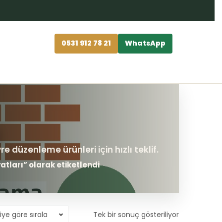
0531 912 78 21
WhatsApp
tları” olarak etiketlendi
iye göre sırala
Tek bir sonuç gösteriliyor