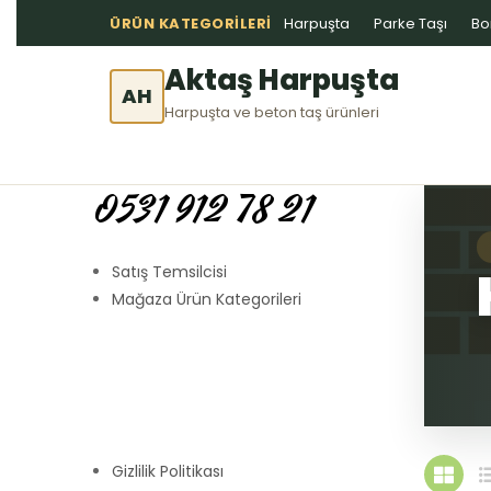
ÜRÜN KATEGORILERI
Harpuşta
Parke Taşı
Bo
Aktaş Harpuşta
AH
Harpuşta ve beton taş ürünleri
0531 912 78 21
Satış Temsilcisi
Mağaza Ürün Kategorileri
Gizlilik Politikası