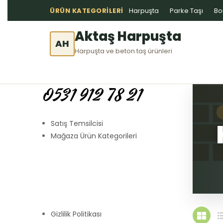
ÜRÜN KATEGORILERI
Harpuşta
Parke Taşı
Bo
Aktaş Harpuşta
AH
Harpuşta ve beton taş ürünleri
0531 912 78 21
Satış Temsilcisi
Mağaza Ürün Kategorileri
Gizlilik Politikası