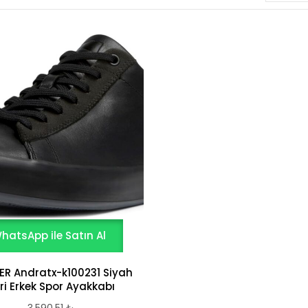
hatsApp ile Satın Al
R Andratx-k100231 Siyah
ri Erkek Spor Ayakkabı
3.590,51
₺