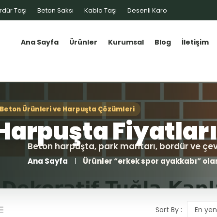
rdür Taşı
Beton Saksı
Kablo Taşı
Desenli Karo
Ana Sayfa
Ürünler
Kurumsal
Blog
İletişim
Ana Sayfa
Ürünler “erkek spor ayakkabı” olar
Sort By :
En yen