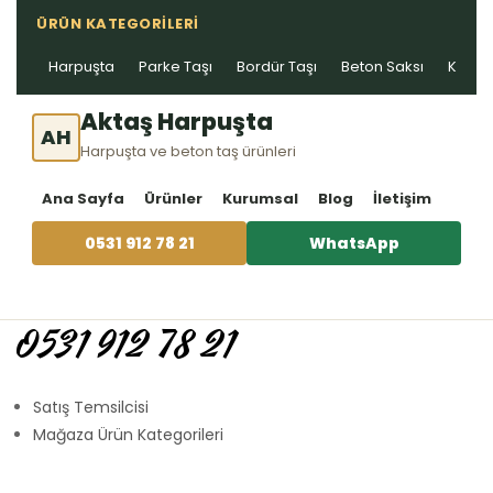
ÜRÜN KATEGORILERI
Harpuşta
Parke Taşı
Bordür Taşı
Beton Saksı
Kablo 
Aktaş Harpuşta
AH
Harpuşta ve beton taş ürünleri
Ana Sayfa
Ürünler
Kurumsal
Blog
İletişim
0531 912 78 21
WhatsApp
0531 912 78 21
Satış Temsilcisi
Mağaza Ürün Kategorileri