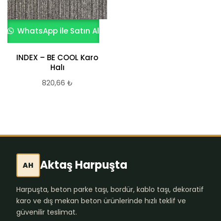
WhatsApp ile Satın Al
INDEX – BE COOL Karo
Halı
820,66
₺
Aktaş Harpuşta
AH
Harpuşta, beton parke taşı, bordür, kablo taşı, dekoratif
karo ve dış mekan beton ürünlerinde hızlı teklif ve
güvenilir teslimat.