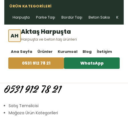
ÜRÜN KATEGORILERI
Harpuşta
Parke Taşı
Bordür Taşı
Beton Saksı
Kablo 
Aktaş Harpuşta
AH
Harpuşta ve beton taş ürünleri
Ana Sayfa
Ürünler
Kurumsal
Blog
İletişim
0531 912 78 21
WhatsApp
0531 912 78 21
Satış Temsilcisi
Mağaza Ürün Kategorileri