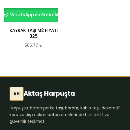
WhatsApp ile Satın Al
KAYRAK TAŞI M2 FİYATI
325
565,77
₺
Aktaş Harpuşta
AH
Harpuşta, beton parke taşı, bordür, kablo taşı, dekoratif
karo ve dış mekan beton ürünlerinde hızlı teklif ve
güvenilir teslimat.