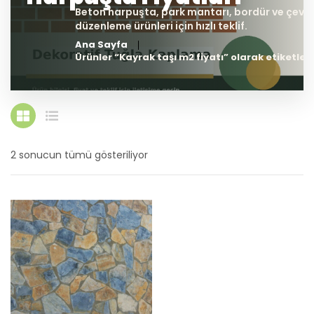
Ana Sayfa
Ürünler “Kayrak taşı m2 fiyatı” olarak etiketlen
2 sonucun tümü gösteriliyor
En
yeniye
göre
sıralandı