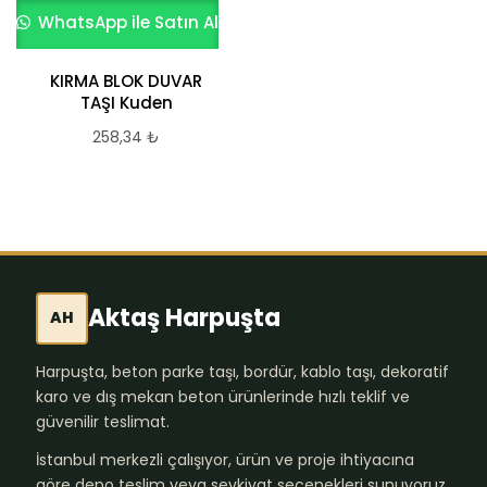
WhatsApp ile Satın Al
KIRMA BLOK DUVAR
TAŞI Kuden
258,34
₺
Aktaş Harpuşta
AH
Harpuşta, beton parke taşı, bordür, kablo taşı, dekoratif
karo ve dış mekan beton ürünlerinde hızlı teklif ve
güvenilir teslimat.
İstanbul merkezli çalışıyor, ürün ve proje ihtiyacına
göre depo teslim veya sevkiyat seçenekleri sunuyoruz.