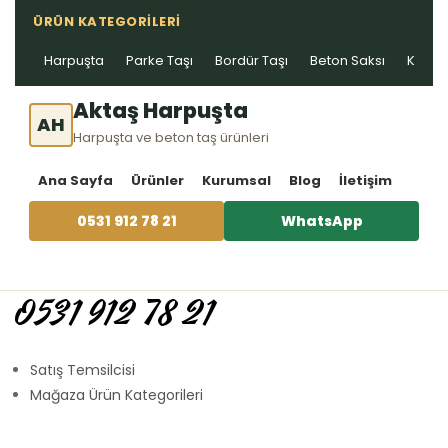
ÜRÜN KATEGORILERI
Harpuşta
Parke Taşı
Bordür Taşı
Beton Saksı
Kablo 
Aktaş Harpuşta
AH
Harpuşta ve beton taş ürünleri
Ana Sayfa
Ürünler
Kurumsal
Blog
İletişim
0531 912 78 21
WhatsApp
0531 912 78 21
Satış Temsilcisi
Mağaza Ürün Kategorileri