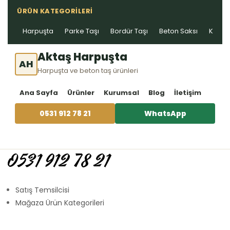
ÜRÜN KATEGORILERI
Harpuşta
Parke Taşı
Bordür Taşı
Beton Saksı
Kablo 
Aktaş Harpuşta
AH
Harpuşta ve beton taş ürünleri
Ana Sayfa
Ürünler
Kurumsal
Blog
İletişim
0531 912 78 21
WhatsApp
0531 912 78 21
Satış Temsilcisi
Mağaza Ürün Kategorileri