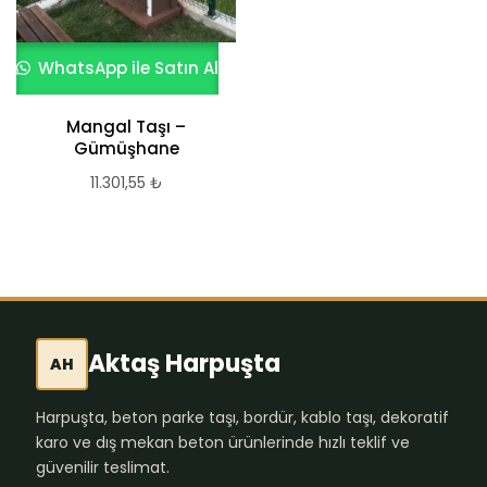
WhatsApp ile Satın Al
Mangal Taşı –
Gümüşhane
11.301,55
₺
Aktaş Harpuşta
AH
Harpuşta, beton parke taşı, bordür, kablo taşı, dekoratif
karo ve dış mekan beton ürünlerinde hızlı teklif ve
güvenilir teslimat.