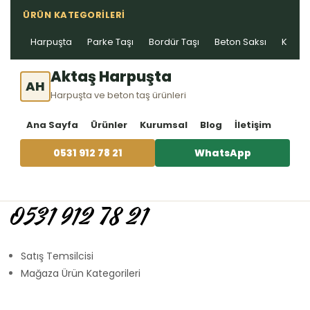
ÜRÜN KATEGORILERI
Harpuşta
Parke Taşı
Bordür Taşı
Beton Saksı
Kablo 
Aktaş Harpuşta
AH
Harpuşta ve beton taş ürünleri
Ana Sayfa
Ürünler
Kurumsal
Blog
İletişim
0531 912 78 21
WhatsApp
0531 912 78 21
Satış Temsilcisi
Mağaza Ürün Kategorileri