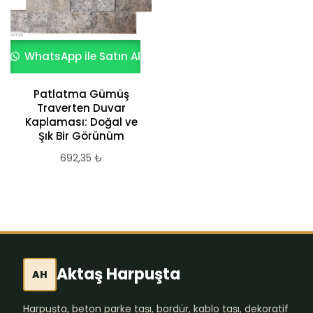
WhatsApp ile Satın Al
Patlatma Gümüş
Traverten Duvar
Kaplaması: Doğal ve
Şık Bir Görünüm
692,35
₺
Aktaş Harpuşta
AH
Harpuşta, beton parke taşı, bordür, kablo taşı, dekoratif