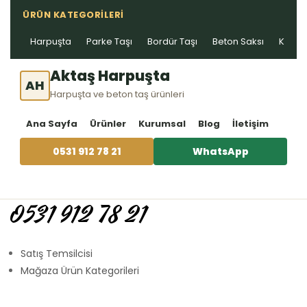
ÜRÜN KATEGORILERI
Harpuşta
Parke Taşı
Bordür Taşı
Beton Saksı
Kablo 
Aktaş Harpuşta
AH
Harpuşta ve beton taş ürünleri
Ana Sayfa
Ürünler
Kurumsal
Blog
İletişim
0531 912 78 21
WhatsApp
0531 912 78 21
Satış Temsilcisi
Mağaza Ürün Kategorileri