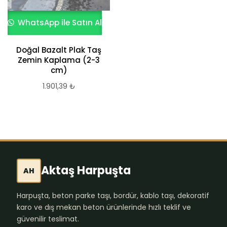
WhatsApp ile Satın Al
Doğal Bazalt Plak Taş
Zemin Kaplama (2-3
cm)
1.901,39
₺
Aktaş Harpuşta
AH
Harpuşta, beton parke taşı, bordür, kablo taşı, dekoratif
karo ve dış mekan beton ürünlerinde hızlı teklif ve
güvenilir teslimat.