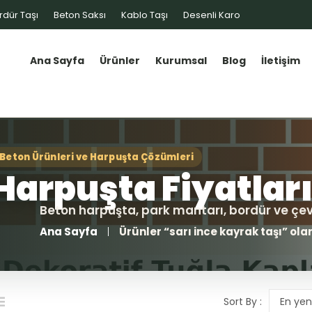
rdür Taşı
Beton Saksı
Kablo Taşı
Desenli Karo
Ana Sayfa
Ürünler
Kurumsal
Blog
İletişim
Ana Sayfa
Ürünler “sarı ince kayrak taşı” ola
Sort By :
En yen