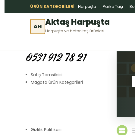
ÜRÜN KATEGORILERI
Harpuşta
Parke Taşı
Bo
Aktaş Harpuşta
AH
Harpuşta ve beton taş ürünleri
0531 912 78 21
Satış Temsilcisi
Mağaza Ürün Kategorileri
Gizlilik Politikası