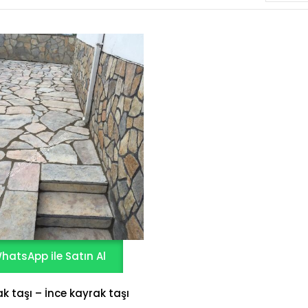
hatsApp ile Satın Al
k taşı – İnce kayrak taşı