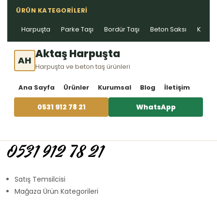
ÜRÜN KATEGORILERI
Harpuşta
Parke Taşı
Bordür Taşı
Beton Saksı
Kablo 
Aktaş Harpuşta
AH
Harpuşta ve beton taş ürünleri
Ana Sayfa
Ürünler
Kurumsal
Blog
İletişim
0531 912 78 21
WhatsApp
0531 912 78 21
Satış Temsilcisi
Mağaza Ürün Kategorileri