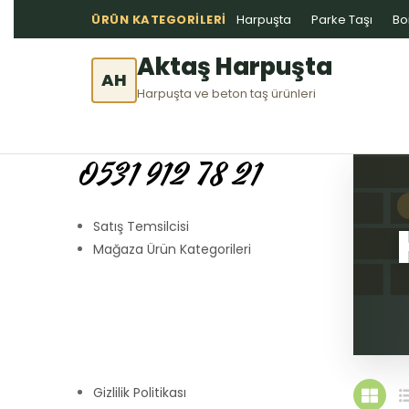
ÜRÜN KATEGORILERI
Harpuşta
Parke Taşı
Bo
Aktaş Harpuşta
AH
Harpuşta ve beton taş ürünleri
0531 912 78 21
Satış Temsilcisi
Mağaza Ürün Kategorileri
Gizlilik Politikası