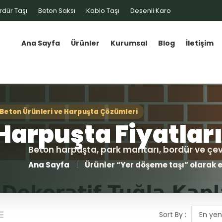
rdür Taşı
Beton Saksı
Kablo Taşı
Desenli Karo
Ana Sayfa
Ürünler
Kurumsal
Blog
İletişim
Ana Sayfa
Ürünler “Yer döşeme taşı” olarak e
Sort By :
En yen