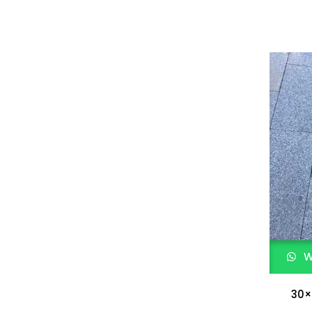
W
30×