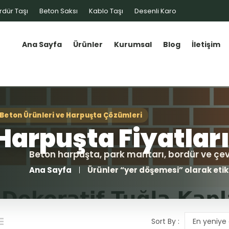
rdür Taşı
Beton Saksı
Kablo Taşı
Desenli Karo
Ana Sayfa
Ürünler
Kurumsal
Blog
İletişim
Ana Sayfa
Ürünler “yer döşemesi” olarak etik
Sort By :
En yeniye 