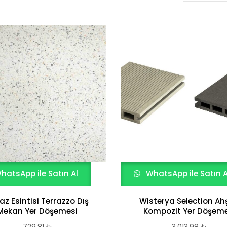
hatsApp ile Satın Al
WhatsApp ile Satın A
az Esintisi Terrazzo Dış
Wisterya Selection A
Mekan Yer Döşemesi
Kompozit Yer Döşeme
729,81
₺
3.013,98
₺