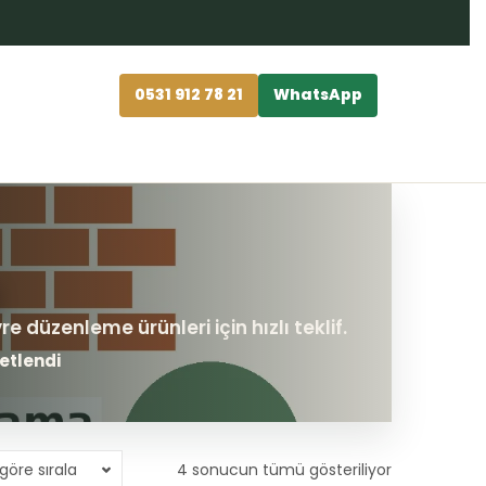
0531 912 78 21
WhatsApp
etlendi
göre sırala
4 sonucun tümü gösteriliyor
En