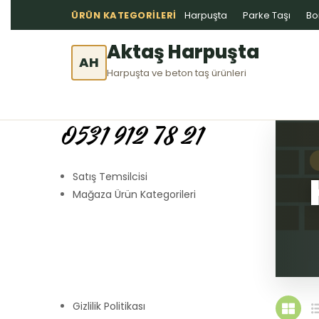
ÜRÜN KATEGORILERI
Harpuşta
Parke Taşı
Bo
Aktaş Harpuşta
AH
Harpuşta ve beton taş ürünleri
0531 912 78 21
Satış Temsilcisi
Mağaza Ürün Kategorileri
Gizlilik Politikası