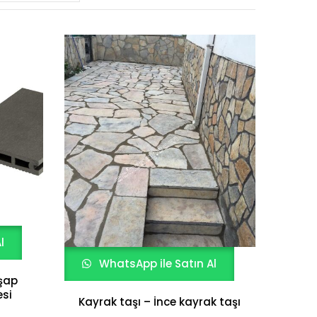
yeniye
göre
sıralandı
l
WhatsApp ile Satın Al
hşap
si
Kayrak taşı – İnce kayrak taşı