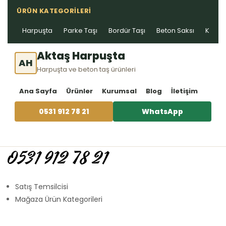
ÜRÜN KATEGORILERI
Harpuşta
Parke Taşı
Bordür Taşı
Beton Saksı
Kablo 
Aktaş Harpuşta
AH
Harpuşta ve beton taş ürünleri
Ana Sayfa
Ürünler
Kurumsal
Blog
İletişim
0531 912 78 21
WhatsApp
0531 912 78 21
Satış Temsilcisi
Mağaza Ürün Kategorileri