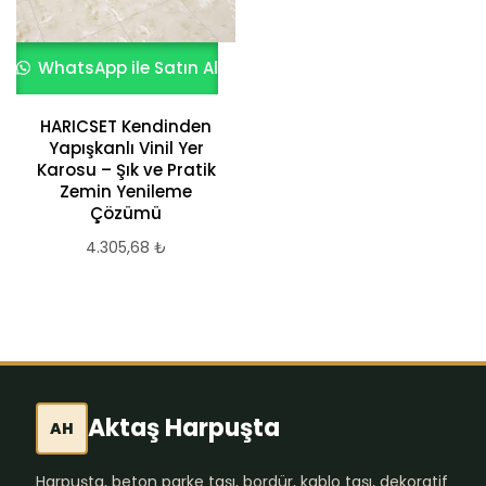
WhatsApp ile Satın Al
HARICSET Kendinden
Yapışkanlı Vinil Yer
Karosu – Şık ve Pratik
Zemin Yenileme
Çözümü
4.305,68
₺
Aktaş Harpuşta
AH
Harpuşta, beton parke taşı, bordür, kablo taşı, dekoratif