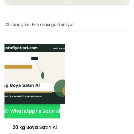
23 sonuçtan 1-15 arası gösteriliyor
En
yeniye
göre
sıralandı
WhatsApp ile Satın Al
20 kg Boya Satın Al