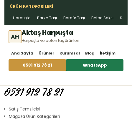
ÜRÜN KATEGORILERI
Harpuşta
Parke Taşı
Bordür Taşı
Beton Saksı
Kablo 
Aktaş Harpuşta
AH
Harpuşta ve beton taş ürünleri
Ana Sayfa
Ürünler
Kurumsal
Blog
İletişim
0531 912 78 21
WhatsApp
0531 912 78 21
Satış Temsilcisi
Mağaza Ürün Kategorileri