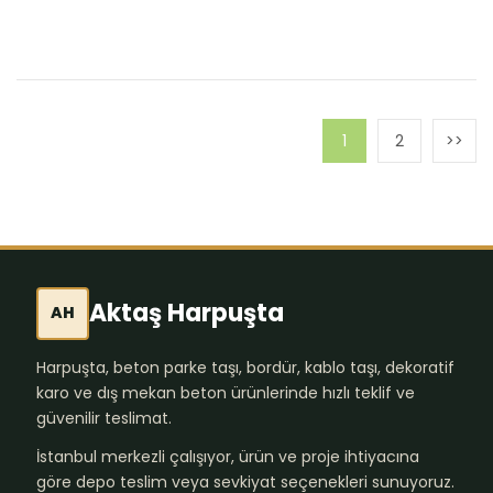
1
2
Aktaş Harpuşta
AH
Harpuşta, beton parke taşı, bordür, kablo taşı, dekoratif
karo ve dış mekan beton ürünlerinde hızlı teklif ve
güvenilir teslimat.
İstanbul merkezli çalışıyor, ürün ve proje ihtiyacına
göre depo teslim veya sevkiyat seçenekleri sunuyoruz.