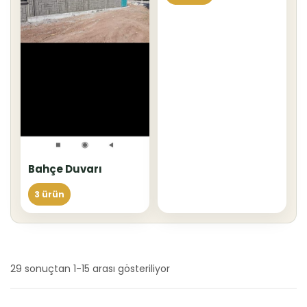
Bahçe Duvarı
3 ürün
29 sonuçtan 1-15 arası gösteriliyor
En
yeniye