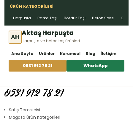
ÜRÜN KATEGORILERI
Harpuşta
Parke Taşı
Bordür Taşı
Beton Saksı
Kablo 
Aktaş Harpuşta
AH
Harpuşta ve beton taş ürünleri
Ana Sayfa
Ürünler
Kurumsal
Blog
İletişim
0531 912 78 21
WhatsApp
0531 912 78 21
Satış Temsilcisi
Mağaza Ürün Kategorileri