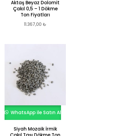
Aktaş Beyaz Dolomit
Çakıl 0,5 – 1 Dökme
Ton Fiyatları
11.367,00
₺
WhatsApp ile Satın Al
Siyah Mozaik İrmik
Çakıl Taşı Dökme Ton