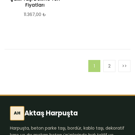
Fiyatları
11.367,00
₺
1
2
Aktaş Harpuşta
AH
Harpuşta, beton parke taşı, bordür, kablo taşı, dekoratif
karo ve dış mekan beton ürünlerinde hızlı teklif ve