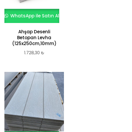
WhatsApp ile Satın Al
Ahşap Desenli
Betopan Levha
(125x250cm,10mm)
1.728,30
₺