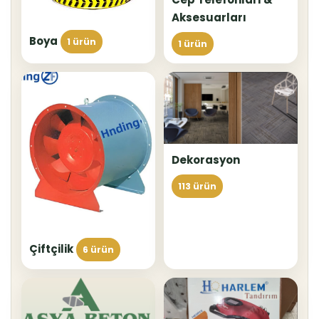
Aksesuarları
Boya
1 ürün
1 ürün
Dekorasyon
113 ürün
Çiftçilik
6 ürün