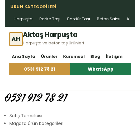
ÜRÜN KATEGORILERI
Harpuşta
Parke Taşı
Bordür Taşı
Beton Saksı
Kablo 
Aktaş Harpuşta
AH
Harpuşta ve beton taş ürünleri
Ana Sayfa
Ürünler
Kurumsal
Blog
İletişim
0531 912 78 21
WhatsApp
0531 912 78 21
Satış Temsilcisi
Mağaza Ürün Kategorileri