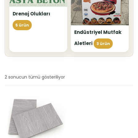
Drenaj Olukları
5 ürün
Endüstriyel Mutfak
Aletleri
3 ürün
2 sonucun tümü gösteriliyor
En
yeniye
göre
sıralandı