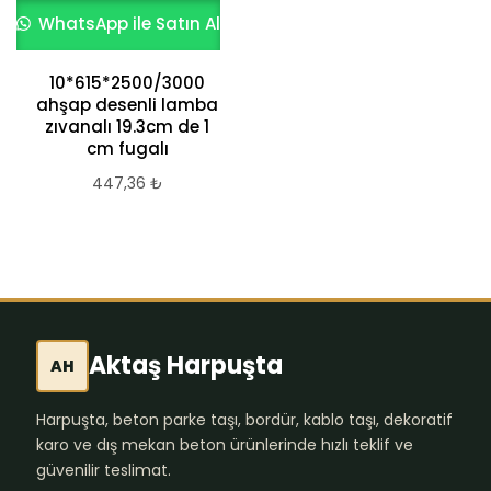
WhatsApp ile Satın Al
10*615*2500/3000
ahşap desenli lamba
zıvanalı 19.3cm de 1
cm fugalı
447,36
₺
Aktaş Harpuşta
AH
Harpuşta, beton parke taşı, bordür, kablo taşı, dekoratif
karo ve dış mekan beton ürünlerinde hızlı teklif ve
güvenilir teslimat.