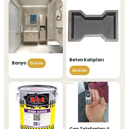
Beton Kalıpları
Banyo
11 ürün
26 ürün
Cep Telefonları &