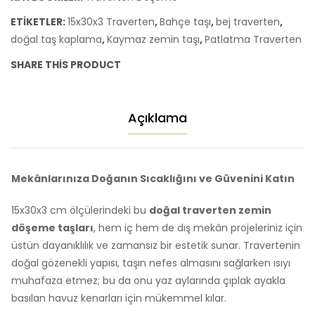
Bej
ETIKETLER:
15x30x3 Traverten
,
Bahçe taşı
,
bej traverten
,
Traverten
doğal taş kaplama
,
Kaymaz zemin taşı
,
Patlatma Traverten
Zemin
Döşeme
SHARE THIS PRODUCT
Taşı
adet
Açıklama
Mekânlarınıza Doğanın Sıcaklığını ve Güvenini Katın
15x30x3 cm ölçülerindeki bu
doğal traverten zemin
döşeme taşları
, hem iç hem de dış mekân projeleriniz için
üstün dayanıklılık ve zamansız bir estetik sunar. Travertenin
doğal gözenekli yapısı, taşın nefes almasını sağlarken ısıyı
muhafaza etmez; bu da onu yaz aylarında çıplak ayakla
basılan havuz kenarları için mükemmel kılar.