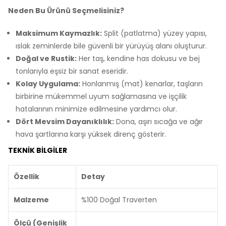
Neden Bu Ürünü Seçmelisiniz?
Maksimum Kaymazlık:
Split (patlatma) yüzey yapısı,
ıslak zeminlerde bile güvenli bir yürüyüş alanı oluşturur.
Doğal ve Rustik:
Her taş, kendine has dokusu ve bej
tonlarıyla eşsiz bir sanat eseridir.
Kolay Uygulama:
Honlanmış (mat) kenarlar, taşların
birbirine mükemmel uyum sağlamasına ve işçilik
hatalarının minimize edilmesine yardımcı olur.
Dört Mevsim Dayanıklılık:
Dona, aşırı sıcağa ve ağır
hava şartlarına karşı yüksek direnç gösterir.
TEKNIK BILGILER
Özellik
Detay
Malzeme
%100 Doğal Traverten
Ölçü (Genişlik