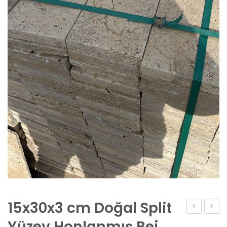
15x30x3 cm Doğal Split
10’luk
Fırınl
Yüzey Honlanmış Bej