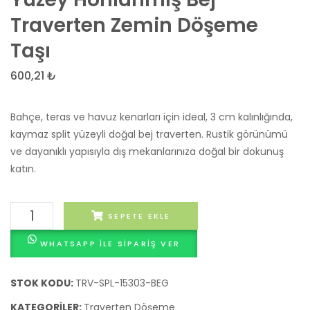
Gazbeton
Dekor
Traverten Zemin Döşeme
Duvar
Taba
Taşı
Bloğu
Tuğla
(60x25x10
(10x2
600,21
₺
cm)
cm)
–
Bahçe, teras ve havuz kenarları için ideal, 3 cm kalınlığında,
Yüksek
kaymaz split yüzeyli doğal bej traverten. Rustik görünümü
Yalıtımlı
ve dayanıklı yapısıyla dış mekanlarınıza doğal bir dokunuş
katın.
15x30x3
SEPETE EKLE
cm
WHATSAPP ILE SIPARIŞ VER
Doğal
Split
Yüzey
STOK KODU:
TRV-SPL-15303-BEG
Honlanmış
KATEGORILER:
Traverten Döşeme