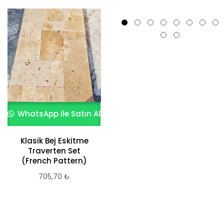
WhatsApp ile Satın Al
WhatsApp ile Satın Al
Klasik Bej Eskitme
French Pattern Set
Traverten Set
Traverten
(French Pattern)
1.198,27
₺
705,70
₺