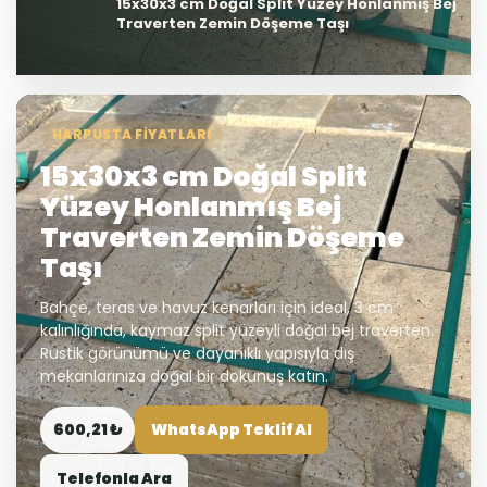
15x30x3 cm Doğal Split Yüzey Honlanmış Bej
Traverten Zemin Döşeme Taşı
HARPUSTA FIYATLARI
15x30x3 cm Doğal Split
Yüzey Honlanmış Bej
Traverten Zemin Döşeme
Taşı
Bahçe, teras ve havuz kenarları için ideal, 3 cm
kalınlığında, kaymaz split yüzeyli doğal bej traverten.
Rustik görünümü ve dayanıklı yapısıyla dış
mekanlarınıza doğal bir dokunuş katın.
600,21 ₺
WhatsApp Teklif Al
Telefonla Ara