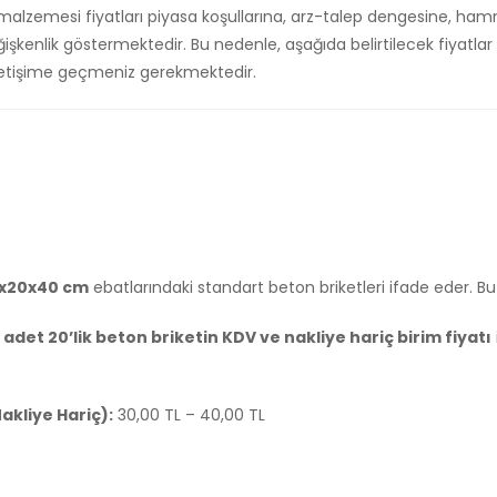
t malzemesi fiyatları piyasa koşullarına, arz-talep dengesine, ha
ğişkenlik göstermektedir. Bu nedenle, aşağıda belirtilecek fiyatlar
e iletişime geçmeniz gerekmektedir.
x20x40 cm
ebatlarındaki standart beton briketleri ifade eder. Bu 
1 adet 20’lik beton briketin KDV ve nakliye hariç birim fiyatı
akliye Hariç):
30,00 TL – 40,00 TL