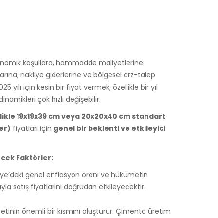
kg
ekonomik koşullara, hammadde maliyetlerine
rına, nakliye giderlerine ve bölgesel arz-talep
 yılı için kesin bir fiyat vermek, özellikle bir yıl
amikleri çok hızlı değişebilir.
ellikle 19x19x39 cm veya 20x20x40 cm standart
er)
fiyatları için
genel bir beklenti ve etkileyici
yecek Faktörler:
ye’deki genel enflasyon oranı ve hükümetin
ıyla satış fiyatlarını doğrudan etkileyecektir.
yetinin önemli bir kısmını oluşturur. Çimento üretim