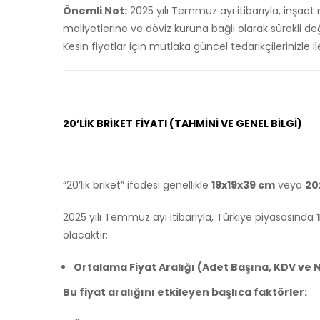
Önemli Not:
2025 yılı Temmuz ayı itibarıyla, inşaa
maliyetlerine ve döviz kuruna bağlı olarak sürekli de
Kesin fiyatlar için mutlaka güncel tedarikçilerinizl
20’LIK BRIKET FIYATI (TAHMINI VE GENEL BILGI)
“20’lik briket” ifadesi genellikle
19x19x39 cm
veya
20
2025 yılı Temmuz ayı itibarıyla, Türkiye piyasasında
olacaktır:
Ortalama Fiyat Aralığı (Adet Başına, KDV ve N
Bu fiyat aralığını etkileyen başlıca faktörler: