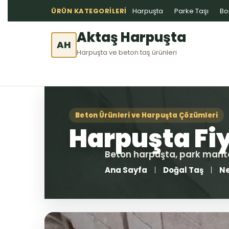
ÜRÜN KATEGORILERI
Harpuşta
Parke Taşı
Bo
Aktaş Harpuşta
AH
Harpuşta ve beton taş ürünleri
Ana Sayfa
Doğal Taş
Ne