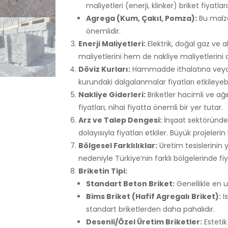
maliyetleri (enerji, klinker) briket fiyatlar
Agrega (Kum, Çakıl, Pomza):
Bu malze
önemlidir.
Enerji Maliyetleri:
Elektrik, doğal gaz ve a
maliyetlerini hem de nakliye maliyetlerini 
Döviz Kurları:
Hammadde ithalatına veya en
kurundaki dalgalanmalar fiyatları etkileyebil
Nakliye Giderleri:
Briketler hacimli ve ağ
fiyatları, nihai fiyatta önemli bir yer tutar.
Arz ve Talep Dengesi:
İnşaat sektöründeki
dolayısıyla fiyatları etkiler. Büyük projelerin
Bölgesel Farklılıklar:
Üretim tesislerinin
nedeniyle Türkiye’nin farklı bölgelerinde fiy
Briketin Tipi:
Standart Beton Briket:
Genellikle en u
Bims Briket (Hafif Agregalı Briket):
Is
standart briketlerden daha pahalıdır.
Desenli/Özel Üretim Briketler:
Estetik