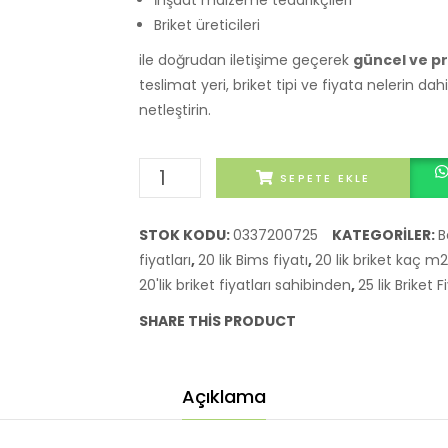
İnşaat malzeme tedarikçileri
Briket üreticileri
ile doğrudan iletişime geçerek
güncel ve pr
teslimat yeri, briket tipi ve fiyata nelerin da
netleştirin.
20'lik
SEPETE EKLE
briket
fiyatı
STOK KODU:
0337200725
KATEGORILER:
B
adet
fiyatları
,
20 lik Bims fiyatı
,
20 lik briket kaç m2
20'lik briket fiyatları sahibinden
,
25 lik Briket F
SHARE THIS PRODUCT
Açıklama