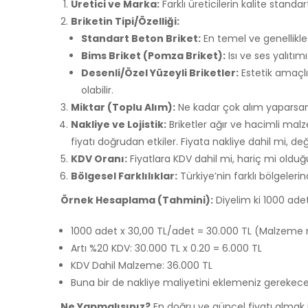
Üretici ve Marka:
Farklı üreticilerin kalite standar
Briketin Tipi/Özelliği:
Standart Beton Briket:
En temel ve genellikle 
Bims Briket (Pomza Briket):
Isı ve ses yalıtım
Desenli/Özel Yüzeyli Briketler:
Estetik amaçlı
olabilir.
Miktar (Toplu Alım):
Ne kadar çok alım yaparsanız
Nakliye ve Lojistik:
Briketler ağır ve hacimli malz
fiyatı doğrudan etkiler. Fiyata nakliye dahil mi, değ
KDV Oranı:
Fiyatlara KDV dahil mi, hariç mi oldu
Bölgesel Farklılıklar:
Türkiye’nin farklı bölgelerin
Örnek Hesaplama (Tahmini):
Diyelim ki 1000 adet
1000 adet x 30,00 TL/adet = 30.000 TL (Malzeme 
Artı %20 KDV: 30.000 TL x 0.20 = 6.000 TL
KDV Dahil Malzeme: 36.000 TL
Buna bir de nakliye maliyetini eklemeniz gerekecek
Ne Yapmalısınız?
En doğru ve güncel fiyatı almak i