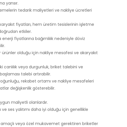
ına yansır.
melerin tedarik maliyetleri ve nakliye ücretleri
karyakıt fiyatları, hem üretim tesislerinin işletme
doğrudan etkiler.
erji fiyatlarına bağımlılık nedeniyle döviz
ir.
ır ürünler olduğu için nakliye mesafesi ve akaryakıt
 canlılık veya durgunluk, briket talebini ve
 başlaması talebi artırabilir.
 yoğunluğu, rekabet ortamı ve nakliye mesafeleri
atlar değişkenlik gösterebilir.
ygun maliyetli olanlardır.
ı ve ses yalıtımı daha iyi olduğu için genellikle
 amaçlı veya özel mukavemet gerektiren briketler