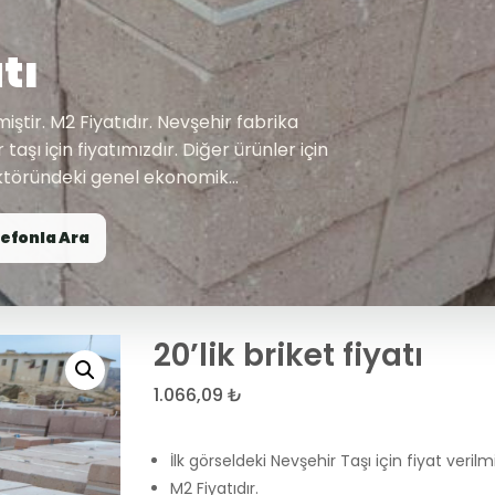
tı
miştir. M2 Fiyatıdır. Nevşehir fabrika
 taşı için fiyatımızdır. Diğer ürünler için
sektöründeki genel ekonomik...
efonla Ara
20’lik briket fiyatı
1.066,09
₺
İlk görseldeki Nevşehir Taşı için fiyat verilmi
M2 Fiyatıdır.