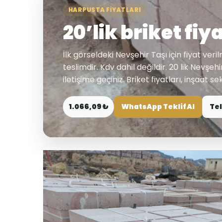
HARPUSTA FIYATLARI
20’lik briket fiya
İlk görseldeki Nevşehir Taşı için fiyat veril
teslimdir. Kdv dahil değildir. 20 lik Nevşehir
iletişime geçiniz. Briket fiyatları, inşaat 
1.066,09 ₺
WhatsApp Teklif Al
Tel