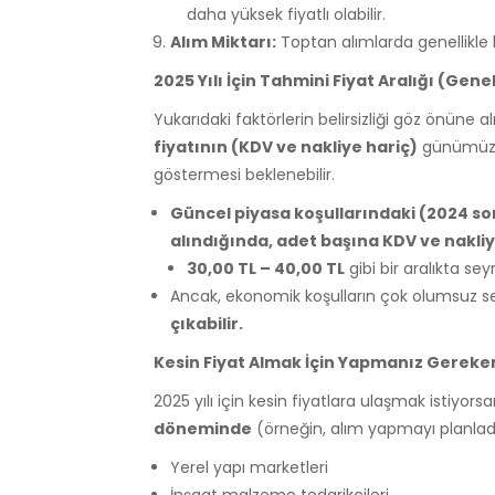
daha yüksek fiyatlı olabilir.
Alım Miktarı:
Toptan alımlarda genellikle 
2025 Yılı İçin Tahmini Fiyat Aralığı (Genel 
Yukarıdaki faktörlerin belirsizliği göz önüne al
fiyatının (KDV ve nakliye hariç)
günümüzde
göstermesi beklenebilir.
Güncel piyasa koşullarındaki (2024 so
alındığında, adet başına KDV ve nakliye
30,00 TL – 40,00 TL
gibi bir aralıkta se
Ancak, ekonomik koşulların çok olumsuz 
çıkabilir.
Kesin Fiyat Almak İçin Yapmanız Gereken
2025 yılı için kesin fiyatlara ulaşmak istiyors
döneminde
(örneğin, alım yapmayı planladı
Yerel yapı marketleri