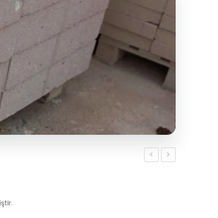
Karo
Saksı
taşı
Toprağı
fiyatları
gübreli
ştir.
30