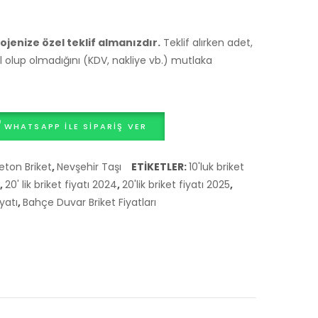
ojenize özel teklif almanızdır.
Teklif alırken adet,
hil olup olmadığını (KDV, nakliye vb.) mutlaka
WHATSAPP ILE SIPARIŞ VER
eton Briket
,
Nevşehir Taşı
ETIKETLER:
10'luk briket
,
20' lik briket fiyatı 2024
,
20'lik briket fiyatı 2025
,
iyatı
,
Bahçe Duvar Briket Fiyatları