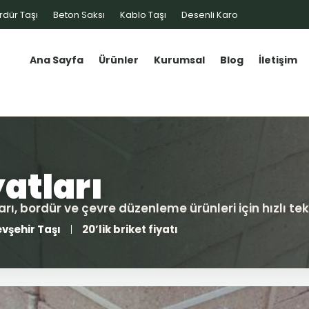
rdür Taşı
Beton Saksı
Kablo Taşı
Desenli Karo
Ana Sayfa
Ürünler
Kurumsal
Blog
İletişim
vşehir Taşı
20’lik briket fiyatı