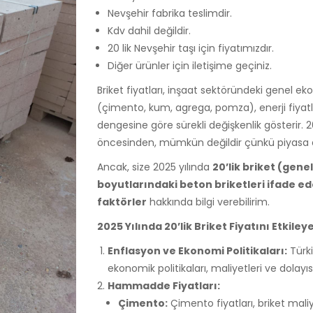
Nevşehir fabrika teslimdir.
Kdv dahil değildir.
20 lik Nevşehir taşı için fiyatımızdır.
Diğer ürünler için iletişime geçiniz.
Briket fiyatları, inşaat sektöründeki genel 
(çimento, kum, agrega, pomza), enerji fiyatla
dengesine göre sürekli değişkenlik gösterir. 2025
öncesinden, mümkün değildir çünkü piyasa din
Ancak, size 2025 yılında
20’lik briket (gen
boyutlarındaki beton briketleri ifade ed
faktörler
hakkında bilgi verebilirim.
2025 Yılında 20’lik Briket Fiyatını Etkile
Enflasyon ve Ekonomi Politikaları:
Türki
ekonomik politikaları, maliyetleri ve dolayıs
Hammadde Fiyatları:
Çimento:
Çimento fiyatları, briket mali