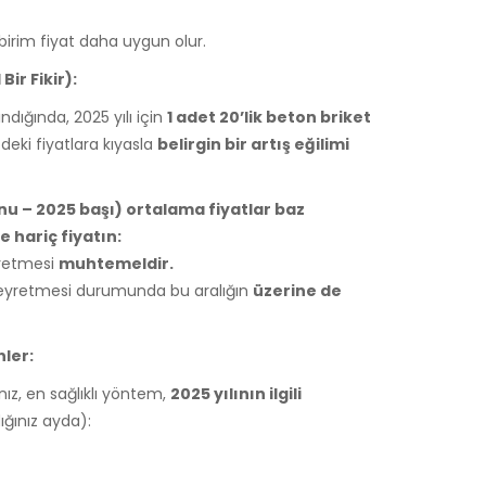
birim fiyat daha uygun olur.
Bir Fikir):
ındığında, 2025 yılı için
1 adet 20’lik beton briket
ki fiyatlara kıyasla
belirgin bir artış eğilimi
nu – 2025 başı) ortalama fiyatlar baz
 hariç fiyatın:
yretmesi
muhtemeldir.
seyretmesi durumunda bu aralığın
üzerine de
ler:
anız, en sağlıklı yöntem,
2025 yılının ilgili
ğınız ayda):