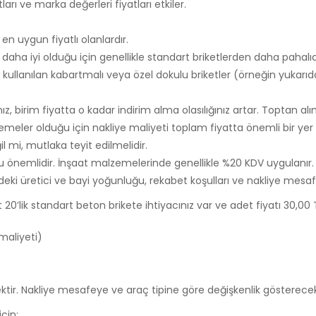
tları ve marka değerleri fiyatları etkiler.
en uygun fiyatlı olanlardır.
ı daha iyi olduğu için genellikle standart briketlerden daha pahalıdır
 kullanılan kabartmalı veya özel dokulu briketler (örneğin yukarıda
, birim fiyatta o kadar indirim alma olasılığınız artar. Toptan alı
emeler olduğu için nakliye maliyeti toplam fiyatta önemli bir yer 
il mi, mutlaka teyit edilmelidir.
ğu önemlidir. İnşaat malzemelerinde genellikle %20 KDV uygulanır.
deki üretici ve bayi yoğunluğu, rekabet koşulları ve nakliye mesafeler
 20’lik standart beton brikete ihtiyacınız var ve adet fiyatı 30,00 
maliyeti)
tir. Nakliye mesafeye ve araç tipine göre değişkenlik gösterecek
çin: