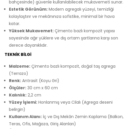
bahçesinde) güvenle kullanılabilecek mukavemeti sunar.
Estetik Görünüm:
Modern agregalı yüzeyi, temizliği
kolaylaştırır ve mekânınıza sofistike, minimal bir hava
katar.
Yüksek Mukavemet:
Çimento bazlı kompozit yapısı
sayesinde ağır yüklere ve dış ortam şartlarına karşı son
derece dayanıklıdır.
TEKNIK BILGI
Malzeme:
Çimento bazlı kompozit, doğal taş agrega
(Terrazo)
Renk:
Antrasit (Koyu Gri)
Ölçüler:
30 cm x 60 cm
Kalınlık:
2,2 cm
Yüzey İşlemi:
Honlanmış veya Cilalı (Agrega deseni
belirgin)
Kullanım Alanı:
İç ve Dış Mekân Zemin Kaplama (Balkon,
Teras, Ofis, Mağaza, Giriş Alanları)