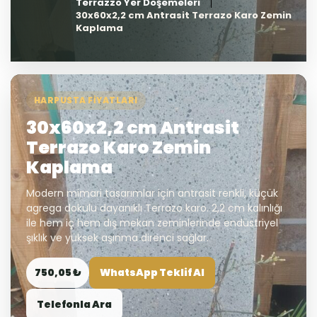
Terrazzo Yer Döşemeleri
30x60x2,2 cm Antrasit Terrazo Karo Zemin
Kaplama
HARPUSTA FIYATLARI
30x60x2,2 cm Antrasit
Terrazo Karo Zemin
Kaplama
Modern mimari tasarımlar için antrasit renkli, küçük
agrega dokulu dayanıklı Terrazo karo. 2,2 cm kalınlığı
ile hem iç hem dış mekan zeminlerinde endüstriyel
şıklık ve yüksek aşınma direnci sağlar.
750,05 ₺
WhatsApp Teklif Al
Telefonla Ara