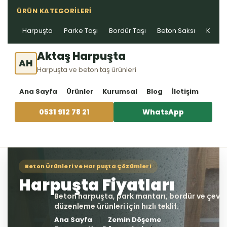
ÜRÜN KATEGORILERI
Harpuşta
Parke Taşı
Bordür Taşı
Beton Saksı
Kablo 
Aktaş Harpuşta
AH
Harpuşta ve beton taş ürünleri
Ana Sayfa
Ürünler
Kurumsal
Blog
İletişim
0531 912 78 21
WhatsApp
Ana Sayfa
Zemin Döşeme