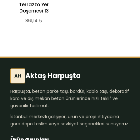
Terrazzo Yer
Terrazzo Yer
Döşemesi 13
Döşemesi 17
861,14
₺
1.033,36
₺
Aktaş Harpuşta
AH
Harpuşta, beton parke taşı, bordür, kablo taşı, dekoratif
karo ve dış mekan beton ürünlerinde hızlı teklif ve
güvenilir teslimat.
İstanbul merkezli çalışıyor, ürün ve proje ihtiyacına
göre depo teslim veya sevkiyat seçenekleri sunuyoruz.
Ürün Grupları