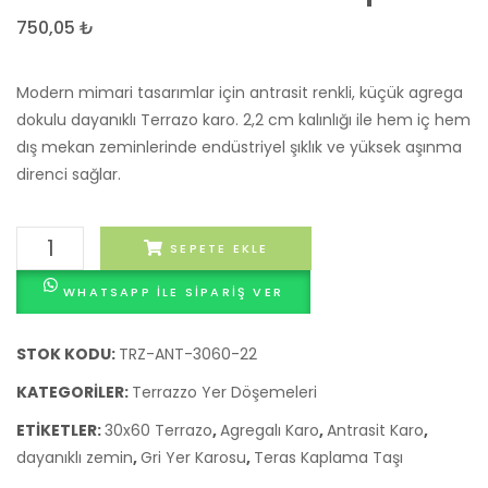
Beyaz
ölçüle
750,05
₺
6 –
10
Modern mimari tasarımlar için antrasit renkli, küçük agrega
cm
dokulu dayanıklı Terrazo karo. 2,2 cm kalınlığı ile hem iç hem
Cilalı
dış mekan zeminlerinde endüstriyel şıklık ve yüksek aşınma
Peyzaj
direnci sağlar.
Çakıl
Taşı
30x60x2,2
SEPETE EKLE
cm
WHATSAPP ILE SIPARIŞ VER
Antrasit
Terrazo
Karo
STOK KODU:
TRZ-ANT-3060-22
Zemin
KATEGORILER:
Terrazzo Yer Döşemeleri
Kaplama
ETIKETLER:
30x60 Terrazo
,
Agregalı Karo
,
Antrasit Karo
,
adet
dayanıklı zemin
,
Gri Yer Karosu
,
Teras Kaplama Taşı