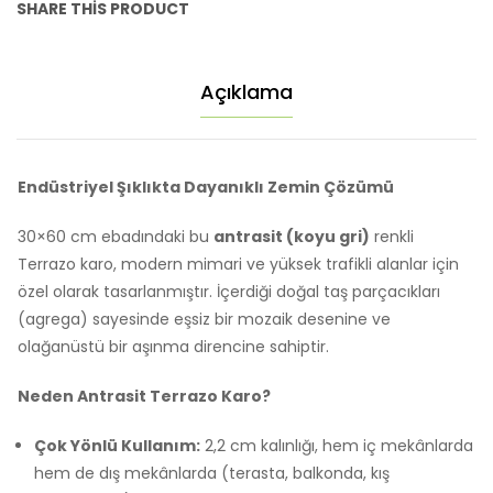
SHARE THIS PRODUCT
Açıklama
Endüstriyel Şıklıkta Dayanıklı Zemin Çözümü
30×60 cm ebadındaki bu
antrasit (koyu gri)
renkli
Terrazo karo, modern mimari ve yüksek trafikli alanlar için
özel olarak tasarlanmıştır. İçerdiği doğal taş parçacıkları
(agrega) sayesinde eşsiz bir mozaik desenine ve
olağanüstü bir aşınma direncine sahiptir.
Neden Antrasit Terrazo Karo?
Çok Yönlü Kullanım:
2,2 cm kalınlığı, hem iç mekânlarda
hem de dış mekânlarda (terasta, balkonda, kış