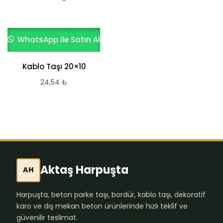
WhatsApp ile Satın Al
WhatsApp ile Satın Al
Kablo Taşı 20×10
Kablo Taşı 20×40
24,54
₺
29,28
₺
Aktaş Harpuşta
AH
Harpuşta, beton parke taşı, bordür, kablo taşı, dekoratif
karo ve dış mekan beton ürünlerinde hızlı teklif ve
güvenilir teslimat.