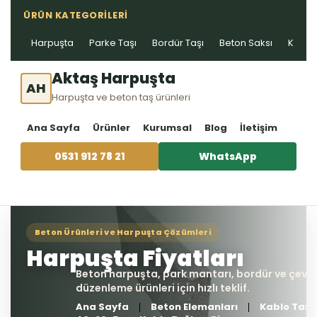
ÜRÜN KATEGORILERI
Harpuşta
Parke Taşı
Bordür Taşı
Beton Saksı
Kablo 
Aktaş Harpuşta
AH
Harpuşta ve beton taş ürünleri
Ana Sayfa
Ürünler
Kurumsal
Blog
İletişim
0531 912 78 21
WhatsApp
Ana Sayfa
Beton Elemanları
Kablo Taşı