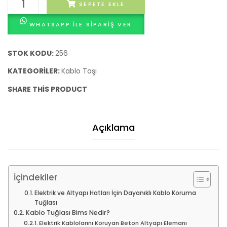
40x20x5
SEPETE EKLE
– 10
cm
15
WHATSAPP ILE SIPARIŞ VER
Kablo
20
Tuğlası
30
Bims
STOK KODU:
256
40
adet
KATEGORILER:
Kablo Taşı
Litre
SHARE THIS PRODUCT
10-
15-
20-
Açıklama
30-
40
Litre
İçindekiler
Elektrik ve Altyapı Hatları İçin Dayanıklı Kablo Koruma
Tuğlası
Kablo Tuğlası Bims Nedir?
Elektrik Kablolarını Koruyan Beton Altyapı Elemanı