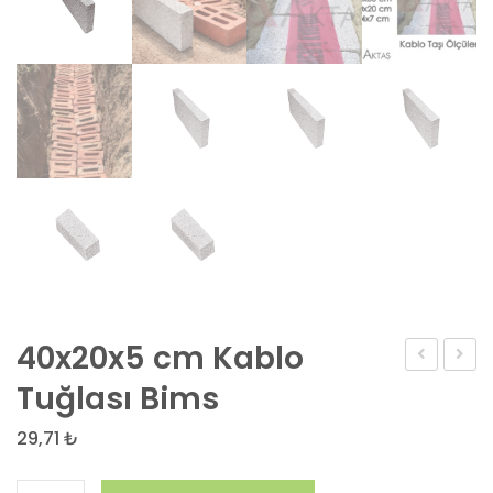
40x20x5 cm Kablo
Kablo
Balko
Tuğlası Bims
Taşı
Tipi
29,71
₺
Beto
Saksı