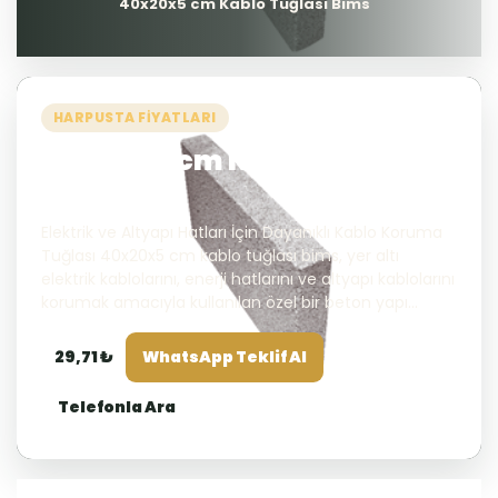
40x20x5 cm Kablo Tuğlası Bims
HARPUSTA FIYATLARI
40x20x5 cm Kablo Tuğlası
Bims
Elektrik ve Altyapı Hatları İçin Dayanıklı Kablo Koruma
Tuğlası 40x20x5 cm kablo tuğlası bims, yer altı
elektrik kablolarını, enerji hatlarını ve altyapı kablolarını
korumak amacıyla kullanılan özel bir beton yapı...
29,71 ₺
WhatsApp Teklif Al
Telefonla Ara