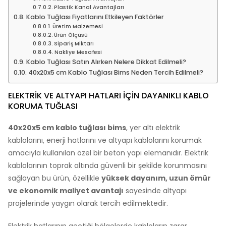
Plastik Kanal Avantajları
Kablo Tuğlası Fiyatlarını Etkileyen Faktörler
Üretim Malzemesi
Ürün Ölçüsü
Sipariş Miktarı
Nakliye Mesafesi
Kablo Tuğlası Satın Alırken Nelere Dikkat Edilmeli?
40x20x5 cm Kablo Tuğlası Bims Neden Tercih Edilmeli?
ELEKTRIK VE ALTYAPI HATLARI İÇIN DAYANIKLI KABLO
KORUMA TUĞLASI
40x20x5 cm kablo tuğlası bims
, yer altı elektrik
kablolarını, enerji hatlarını ve altyapı kablolarını korumak
amacıyla kullanılan özel bir beton yapı elemanıdır. Elektrik
kablolarının toprak altında güvenli bir şekilde korunmasını
sağlayan bu ürün, özellikle
yüksek dayanım, uzun ömür
ve ekonomik maliyet avantajı
sayesinde altyapı
projelerinde yaygın olarak tercih edilmektedir.
Elektrik hatlarının geçtiği bölgelerde kabloların zarar