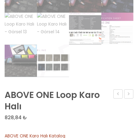
ABOVE ONE Loop Karo
Loop
Desen
Halı
Karo
Beto
828,84
₺
Halı
Levha
(125
ABOVE ONE Karo Halı Katalog