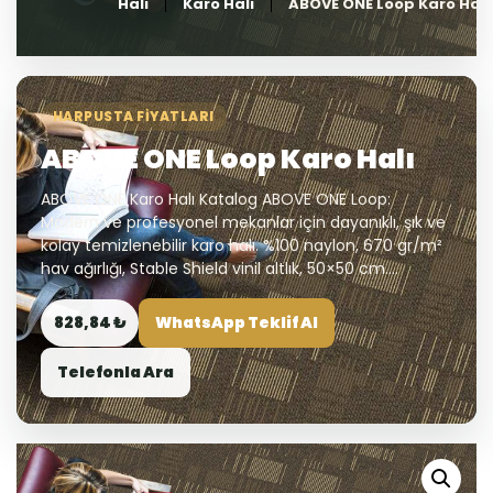
Halı
Karo Halı
ABOVE ONE Loop Karo Halı
HARPUSTA FIYATLARI
ABOVE ONE Loop Karo Halı
ABOVE ONE Karo Halı Katalog ABOVE ONE Loop:
Modern ve profesyonel mekanlar için dayanıklı, şık ve
kolay temizlenebilir karo halı. %100 naylon, 670 gr/m²
hav ağırlığı, Stable Shield vinil altlık, 50×50 cm....
828,84 ₺
WhatsApp Teklif Al
Telefonla Ara