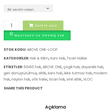
ABOVE
SEPETE EKLE
ONE
WHATSAPP ILE SIPARIŞ VER
Loop
Karo
Halı
STOK KODU:
ABOVE ONE-LOOP
adet
KATEGORILER:
Halı & Kilim
,
Karo Halı
,
Ticari Halılar
ETIKETLER:
50x50 halı
,
ABOVE ONE
,
çizgili halı
,
dayanıklı halı
,
geri dönüştürülmüş altlık
,
karo halı
,
leke tutmaz halı
,
modern
halı
,
naylon halı
,
ofis halısı
,
ticari halı
,
vinil altlık
,
VLOC
SHARE THIS PRODUCT
Açıklama