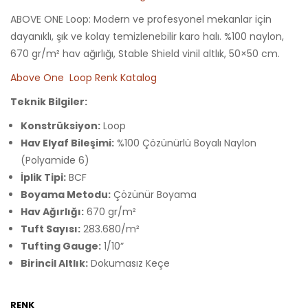
ABOVE ONE Loop: Modern ve profesyonel mekanlar için
dayanıklı, şık ve kolay temizlenebilir karo halı. %100 naylon,
670 gr/m² hav ağırlığı, Stable Shield vinil altlık, 50×50 cm.
Above One Loop Renk Katalog
Teknik Bilgiler:
Konstrüksiyon:
Loop
Hav Elyaf Bileşimi:
%100 Çözünürlü Boyalı Naylon
(Polyamide 6)
İplik Tipi:
BCF
Boyama Metodu:
Çözünür Boyama
Hav Ağırlığı:
670 gr/m²
Tuft Sayısı:
283.680/m²
Tufting Gauge:
1/10”
Birincil Altlık:
Dokumasız Keçe
RENK