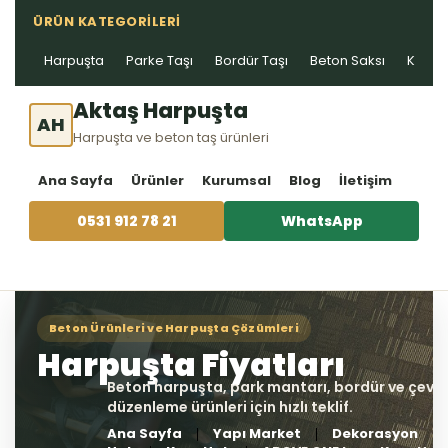
ÜRÜN KATEGORILERI
Harpuşta
Parke Taşı
Bordür Taşı
Beton Saksı
Kablo 
Aktaş Harpuşta
AH
Harpuşta ve beton taş ürünleri
Ana Sayfa
Ürünler
Kurumsal
Blog
İletişim
0531 912 78 21
WhatsApp
Ana Sayfa
Yapı Market
Dekorasyon