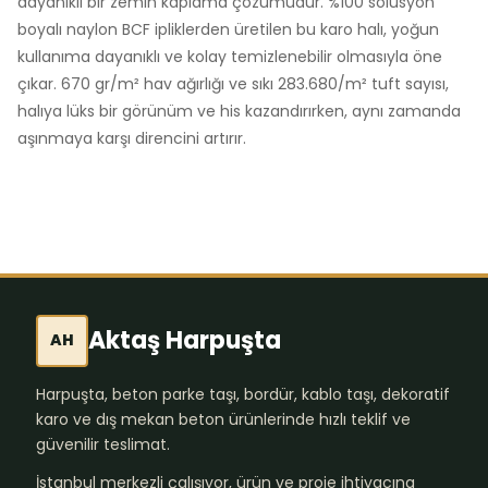
dayanıklı bir zemin kaplama çözümüdür. %100 solüsyon
boyalı naylon BCF ipliklerden üretilen bu karo halı, yoğun
kullanıma dayanıklı ve kolay temizlenebilir olmasıyla öne
çıkar. 670 gr/m² hav ağırlığı ve sıkı 283.680/m² tuft sayısı,
halıya lüks bir görünüm ve his kazandırırken, aynı zamanda
aşınmaya karşı direncini artırır.
Aktaş Harpuşta
AH
Harpuşta, beton parke taşı, bordür, kablo taşı, dekoratif
karo ve dış mekan beton ürünlerinde hızlı teklif ve
güvenilir teslimat.
İstanbul merkezli çalışıyor, ürün ve proje ihtiyacına