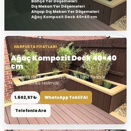
Bahçe Yer Döşemeleri
Dış Mekan Yer Döşemeleri
Ahşap Dış Mekan Yer Döşemeleri
Ağaç Kompozit Deck 40×40 cm
HARPUSTA FIYATLARI
Ağaç Kompozit Deck 40×40
cm
Kompozit deck, dış mekan, ahşap 1 m2 fiyatıdır .
Kayseri fabrika teslimdir.
1.602,57 ₺
WhatsApp Teklif Al
Telefonla Ara