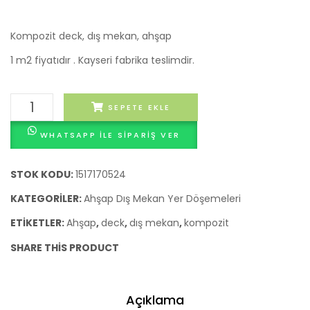
cm
cm
Kompozit deck, dış mekan, ahşap
1 m2 fiyatıdır . Kayseri fabrika teslimdir.
Ağaç
SEPETE EKLE
Kompozit
WHATSAPP ILE SIPARIŞ VER
Deck
40x40
cm
STOK KODU:
1517170524
adet
KATEGORILER:
Ahşap Dış Mekan Yer Döşemeleri
ETIKETLER:
Ahşap
,
deck
,
dış mekan
,
kompozit
SHARE THIS PRODUCT
Açıklama