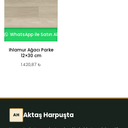
WhatsApp ile Satın Al
WhatsApp ile Satın Al
Ihlamur Ağacı Parke
Dar Ladin Deck –
12×30 cm
10×5 cm
1.420,87
₺
1.420,87
₺
Aktaş Harpuşta
AH