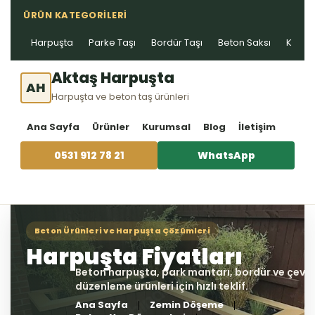
ÜRÜN KATEGORILERI
Harpuşta
Parke Taşı
Bordür Taşı
Beton Saksı
Kablo 
Aktaş Harpuşta
AH
Harpuşta ve beton taş ürünleri
Ana Sayfa
Ürünler
Kurumsal
Blog
İletişim
0531 912 78 21
WhatsApp
Ana Sayfa
Zemin Döşeme