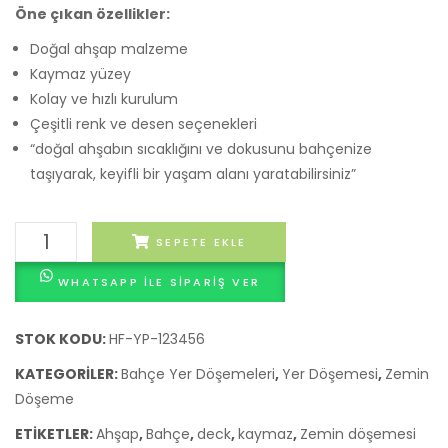
Öne çıkan özellikler:
Döşemesi
Seram
45×4
Doğal ahşap malzeme
–
Kaymaz yüzey
Kolay ve hızlı kurulum
Seram
Çeşitli renk ve desen seçenekleri
Bahç
“doğal ahşabın sıcaklığını ve dokusunu bahçenize
Zemi
taşıyarak, keyifli bir yaşam alanı yaratabilirsiniz”
Döşe
Ahşap
SEPETE EKLE
Bahçe
WHATSAPP ILE SIPARIŞ VER
Zemin
Döşemesi
adet
STOK KODU:
HF-YP-123456
KATEGORILER:
Bahçe Yer Döşemeleri
,
Yer Döşemesi
,
Zemin
Döşeme
ETIKETLER:
Ahşap
,
Bahçe
,
deck
,
kaymaz
,
Zemin döşemesi