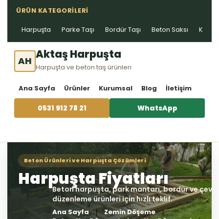
ÜRÜN KATEGORILERI
Harpuşta
Parke Taşı
Bordür Taşı
Beton Saksı
Kablo 
Aktaş Harpuşta
AH
Harpuşta ve beton taş ürünleri
Ana Sayfa
Ürünler
Kurumsal
Blog
İletişim
0531 912 78 21
WhatsApp
Ana Sayfa
Zemin Döşeme