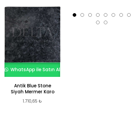
WhatsApp ile Satın Al
WhatsApp ile Satın Al
Antik Blue Stone
Taş Halı
Siyah Mermer Karo
2.154,99
₺
1.710,65
₺