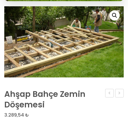
Ahşap Bahçe Zemin
Doğal
Çakıl
Döşemesi
Taş
Taşı
3.289,54
₺
Bahçe
Mat
Zemin
Yer