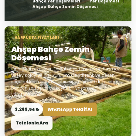
Bahçe Yer Döşemeleri
Yer Döşemesi
Ahşap Bahçe Zemin Döşemesi
HARPUSTA FIYATLARI
Ahşap Bahçe Zemin
Döşemesi
Öne çıkan özellikler: Doğal ahşap malzeme Kaymaz
yüzey Kolay ve hızlı kurulum Çeşitli renk ve desen
seçenekleri "doğal ahşabın sıcaklığını ve dokusunu
bahçenize taşıyarak, keyifli bir yaşam alanı
yaratabilirsiniz"
3.289,54 ₺
WhatsApp Teklif Al
Telefonla Ara