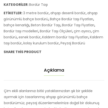
3
KATEGORILER:
Bordür Taşı
Metre
ETIKETLER:
3 metre bordür
,
ahşap desenli bordür
,
ahşap
adet
görünümlü bahçe bordürü
,
Bahçe Bordür taşı Fiyatları
,
bahçe kenarlığı
,
Beton Bordür Taşı
,
Bordür Taşı Fiyatları
,
Bordür taşı modelleri
,
Bordür Taşı Ölçüleri
,
çim ayırıcı
,
çim
bordürü
,
esnek bordür
,
Kaldırım bordür taşı Fiyatları
,
Kaldırım
taşı bordür
,
kolay kurulum bordür
,
Peyzaj Bordürü
SHARE THIS PRODUCT
Açıklama
Çim ekili alanlarınızı bitki yataklarınızdan şık bir şekilde
ayırmak için tasarlanmış ahşap görünümlü bahçe
bordürümüz, peyzaj düzenlemelerinize doğal bir dokunuş