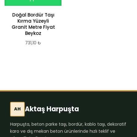
Doğal Bordür Taşı
Gri Bahçe Yol
Kırma Yüzeyli
Bordür 12x15x75x30
Granit Metre Fiyat
216,58
₺
Beykoz
731,10
₺
Aktaş Harpuşta
AH
Harpuşta, beton parke taşı, bordür, kablo taşı, dekoratif
karo ve dış mekan beton ürünlerinde hızlı teklif ve