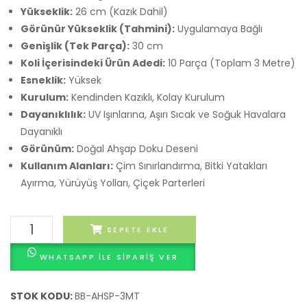
Yükseklik:
26 cm (Kazık Dahil)
Görünür Yükseklik (Tahmini):
Uygulamaya Bağlı
Genişlik (Tek Parça):
30 cm
Koli İçerisindeki Ürün Adedi:
10 Parça (Toplam 3 Metre)
Esneklik:
Yüksek
Kurulum:
Kendinden Kazıklı, Kolay Kurulum
Dayanıklılık:
UV Işınlarına, Aşırı Sıcak ve Soğuk Havalara
Dayanıklı
Görünüm:
Doğal Ahşap Doku Deseni
Kullanım Alanları:
Çim Sınırlandırma, Bitki Yatakları
Ayırma, Yürüyüş Yolları, Çiçek Parterleri
Ahşap
SEPETE EKLE
Görünümlü
WHATSAPP ILE SIPARIŞ VER
Esnek
Bahçe
Bordürü
STOK KODU:
BB-AHSP-3MT