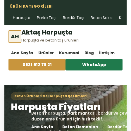
ÜRÜN KATEGORILERI
Harpuşta
Parke Taşı
Bordür Taşı
Beton Saksı
Kablo 
Aktaş Harpuşta
AH
Harpuşta ve beton taş ürünleri
Ana Sayfa
Ürünler
Kurumsal
Blog
İletişim
0531 912 78 21
WhatsApp
Ana Sayfa
Beton Elemanları
Bordür Taş