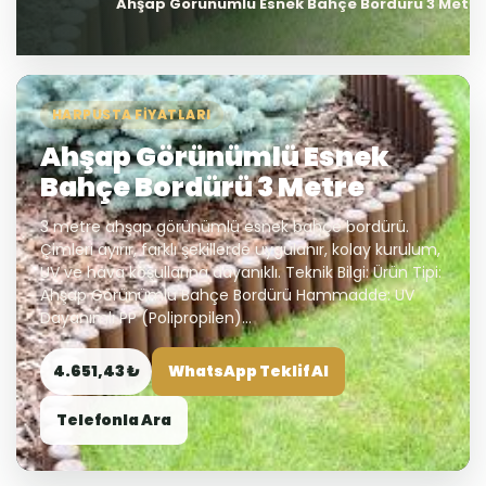
Ahşap Görünümlü Esnek Bahçe Bordürü 3 Metre
HARPUSTA FIYATLARI
Ahşap Görünümlü Esnek
Bahçe Bordürü 3 Metre
3 metre ahşap görünümlü esnek bahçe bordürü.
Çimleri ayırır, farklı şekillerde uygulanır, kolay kurulum,
UV ve hava koşullarına dayanıklı. Teknik Bilgi: Ürün Tipi:
Ahşap Görünümlü Bahçe Bordürü Hammadde: UV
Dayanımlı PP (Polipropilen)...
4.651,43 ₺
WhatsApp Teklif Al
Telefonla Ara