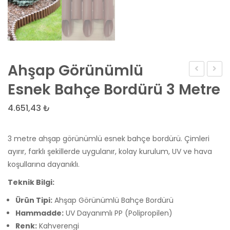
Ahşap Görünümlü
Antrasit
Doğal
Esnek Bahçe Bordürü 3 Metre
Gri
Ahşa
4.651,43
₺
Bahçe
Görü
Bordürü
Dış
3 metre ahşap görünümlü esnek bahçe bordürü. Çimleri
10
Meka
ayırır, farklı şekillerde uygulanır, kolay kurulum, UV ve hava
Metre
Yer
koşullarına dayanıklı.
(30
Karos
Teknik Bilgi:
Kazıklı)
Ürün Tipi:
Ahşap Görünümlü Bahçe Bordürü
Hammadde:
UV Dayanımlı PP (Polipropilen)
Renk:
Kahverengi