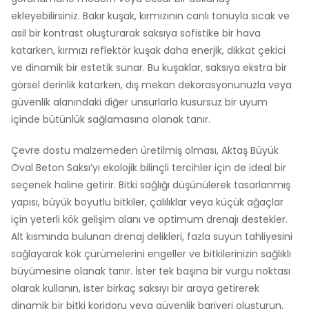
ekleyebilirsiniz. Bakır kuşak, kırmızının canlı tonuyla sıcak ve
asil bir kontrast oluşturarak saksıya sofistike bir hava
katarken, kırmızı reflektör kuşak daha enerjik, dikkat çekici
ve dinamik bir estetik sunar. Bu kuşaklar, saksıya ekstra bir
görsel derinlik katarken, dış mekan dekorasyonunuzla veya
güvenlik alanındaki diğer unsurlarla kusursuz bir uyum
içinde bütünlük sağlamasına olanak tanır.
Çevre dostu malzemeden üretilmiş olması, Aktaş Büyük
Oval Beton Saksı’yı ekolojik bilinçli tercihler için de ideal bir
seçenek haline getirir. Bitki sağlığı düşünülerek tasarlanmış
yapısı, büyük boyutlu bitkiler, çalılıklar veya küçük ağaçlar
için yeterli kök gelişim alanı ve optimum drenajı destekler.
Alt kısmında bulunan drenaj delikleri, fazla suyun tahliyesini
sağlayarak kök çürümelerini engeller ve bitkilerinizin sağlıklı
büyümesine olanak tanır. İster tek başına bir vurgu noktası
olarak kullanın, ister birkaç saksıyı bir araya getirerek
dinamik bir bitki koridoru veya güvenlik bariyeri oluşturun,