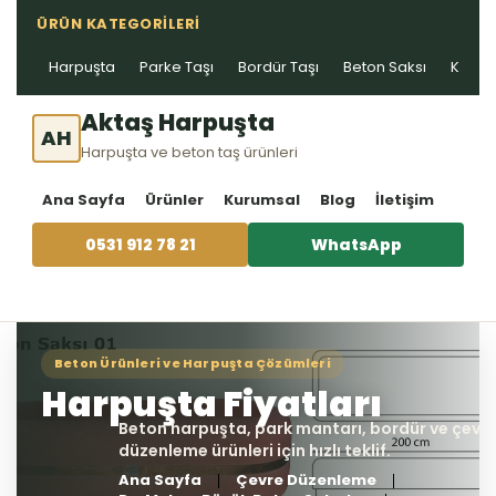
ÜRÜN KATEGORILERI
Harpuşta
Parke Taşı
Bordür Taşı
Beton Saksı
Kablo 
Aktaş Harpuşta
AH
Harpuşta ve beton taş ürünleri
Ana Sayfa
Ürünler
Kurumsal
Blog
İletişim
0531 912 78 21
WhatsApp
Ana Sayfa
Çevre Düzenleme