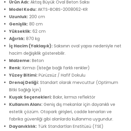
Ürün Adı:
Aktaş Büyük Oval Beton Saksı
Model Kodu:
AKTS-BOBS-2008062-KR
Uzunluk:
200 cm
Genişlik:
80 cm
Yükseklik:
62 cm
Ağırlık:
870 kg
İç Hacim (Yaklaşık):
Saksının oval yapısı nedeniyle net
hacim değişiklik gösterebilir.
Malzeme:
Beton
Renk:
Kırmızı (İsteğe bağlı farklı renkler)
Yüzey Bitimi:
Pürüzsüz / Hafif Dokulu
Drenaj Deliği:
Standart olarak mevcuttur (Optimum
Bitki Sağlığı İçin)
Kuşak Seçenekleri:
Bakır, kırmızı reflektör
Kullanım Alanı:
Geniş dış mekanlar için dayanıklı ve
estetik çözüm. Otopark girişleri, cadde kenarları ve
fabrika güvenliği gibi alanlarda kullanıma uygundur.
Dayanıklılık:
Türk Standartları Enstitüsü (TSE)