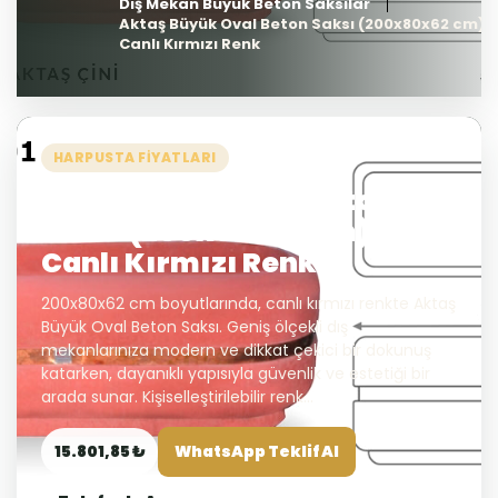
Dış Mekan Büyük Beton Saksılar
Aktaş Büyük Oval Beton Saksı (200x80x62 cm) –
Canlı Kırmızı Renk
HARPUSTA FIYATLARI
Aktaş Büyük Oval Beton
Saksı (200x80x62 cm) –
Canlı Kırmızı Renk
200x80x62 cm boyutlarında, canlı kırmızı renkte Aktaş
Büyük Oval Beton Saksı. Geniş ölçekli dış
mekanlarınıza modern ve dikkat çekici bir dokunuş
katarken, dayanıklı yapısıyla güvenlik ve estetiği bir
arada sunar. Kişiselleştirilebilir renk...
15.801,85 ₺
WhatsApp Teklif Al