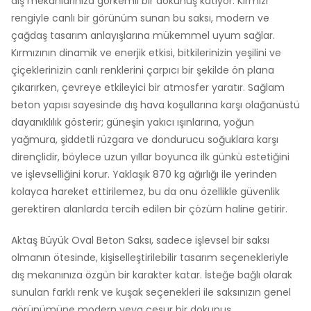
dış mekanlarınıza görkemli bir dokunuş katıyor. Kırmızı
rengiyle canlı bir görünüm sunan bu saksı, modern ve
çağdaş tasarım anlayışlarına mükemmel uyum sağlar.
Kırmızının dinamik ve enerjik etkisi, bitkilerinizin yeşilini ve
çiçeklerinizin canlı renklerini çarpıcı bir şekilde ön plana
çıkarırken, çevreye etkileyici bir atmosfer yaratır. Sağlam
beton yapısı sayesinde dış hava koşullarına karşı olağanüstü
dayanıklılık gösterir; güneşin yakıcı ışınlarına, yoğun
yağmura, şiddetli rüzgara ve dondurucu soğuklara karşı
dirençlidir, böylece uzun yıllar boyunca ilk günkü estetiğini
ve işlevselliğini korur. Yaklaşık 870 kg ağırlığı ile yerinden
kolayca hareket ettirilemez, bu da onu özellikle güvenlik
gerektiren alanlarda tercih edilen bir çözüm haline getirir.
Aktaş Büyük Oval Beton Saksı, sadece işlevsel bir saksı
olmanın ötesinde, kişiselleştirilebilir tasarım seçenekleriyle
dış mekanınıza özgün bir karakter katar. İsteğe bağlı olarak
sunulan farklı renk ve kuşak seçenekleri ile saksınızın genel
görünümüne modern veya cesur bir dokunuş