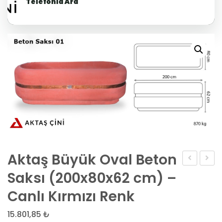
Telefonla Ara
Aktaş Büyük Oval Beton
Dikdörtge
Büyük
Saksı (200x80x62 cm) –
Beton
Oval
Canlı Kırmızı Renk
Saksı
Beto
(90x40x45
Saksı
15.801,85
₺