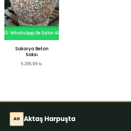
WhatsApp ile Satın Al
WhatsApp ile Satın Al
Afyonkarahisar
Sakarya Beton
Beton saksı
Saksı
8.962,70
₺
5.295,99
₺
Aktaş Harpuşta
AH