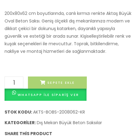
cm)
(200x
–
cm)
200x80x62 cm boyutlarında, canlı kırmızı renkte Aktaş Büyük
Doğal
–
Oval Beton Saksı. Geniş ölçekli dış mekanlarınıza modern ve
dikkat çekici bir dokunuş katarken, dayanıklı yapısıyla
Gri
Doğal
güvenlik ve estetiği bir arada sunar. Kişiselleştirilebilir renk ve
Renk
Gri
kuşak seçenekleri ile mevcuttur. Toprak, bitkilendirme,
Renk
nakliye ve montaj hizmetleri de sağlanmaktadır.
Aktaş
SEPETE EKLE
Büyük
WHATSAPP ILE SIPARIŞ VER
Oval
Beton
Saksı
STOK KODU:
AKTS-BOBS-2008062-KR
(200x80x62
KATEGORILER:
Dış Mekan Büyük Beton Saksılar
cm)
SHARE THIS PRODUCT
–