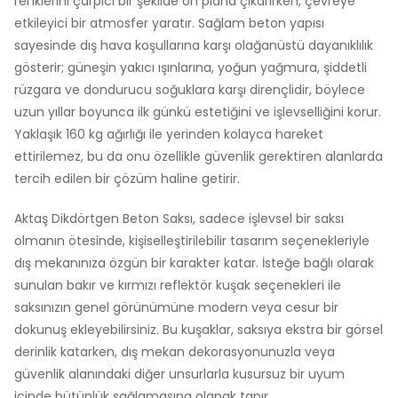
renklerini çarpıcı bir şekilde ön plana çıkarırken, çevreye
etkileyici bir atmosfer yaratır. Sağlam beton yapısı
sayesinde dış hava koşullarına karşı olağanüstü dayanıklılık
gösterir; güneşin yakıcı ışınlarına, yoğun yağmura, şiddetli
rüzgara ve dondurucu soğuklara karşı dirençlidir, böylece
uzun yıllar boyunca ilk günkü estetiğini ve işlevselliğini korur.
Yaklaşık 160 kg ağırlığı ile yerinden kolayca hareket
ettirilemez, bu da onu özellikle güvenlik gerektiren alanlarda
tercih edilen bir çözüm haline getirir.
Aktaş Dikdörtgen Beton Saksı, sadece işlevsel bir saksı
olmanın ötesinde, kişiselleştirilebilir tasarım seçenekleriyle
dış mekanınıza özgün bir karakter katar. İsteğe bağlı olarak
sunulan bakır ve kırmızı reflektör kuşak seçenekleri ile
saksınızın genel görünümüne modern veya cesur bir
dokunuş ekleyebilirsiniz. Bu kuşaklar, saksıya ekstra bir görsel
derinlik katarken, dış mekan dekorasyonunuzla veya
güvenlik alanındaki diğer unsurlarla kusursuz bir uyum
içinde bütünlük sağlamasına olanak tanır.