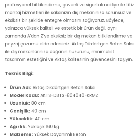
profesyonel bitkilendirme, güvenli ve sigortalı nakliye ile titiz
montaj hizmetleri ile saksınızın dış mekanınıza sorunsuz ve
eksiksiz bir şekilde entegre olmasını sağlıyoruz. Böylece,
yalnızca yüksek kaliteli ve estetik bir ürün değil, aynı
zamanda A’dan Z’ye eksiksiz bir dış mekan bitkilendirme ve
peyzaj çözümü elde edersiniz. Aktaş Dikdörtgen Beton Saksı
ile dış mekanlarınıza doğanın huzurunu, minimalist
tasarımın estetiğini ve Aktaş kalitesinin güvencesini taşıyın.
Teknik Bilgi:
Ürün Adı:
Aktaş Dikdörtgen Beton Saksı
Model Kodu:
AKTS-DBTS-804040-KRMZ
Uzunluk:
80 cm
Genişlik:
40 cm
Yükseklik:
40 cm
Ağırlık:
Yaklaşık 160 kg
Malzeme:
Yüksek Dayanımlı Beton