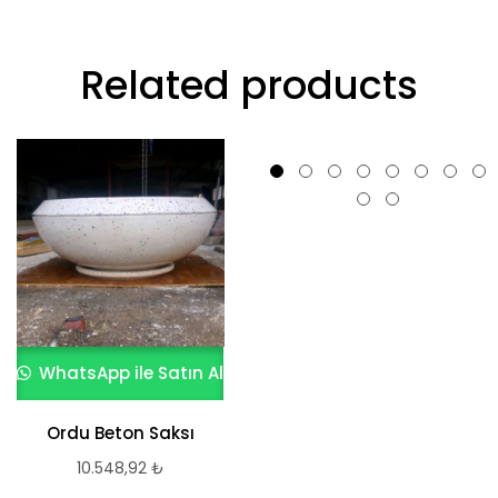
Related products
WhatsApp ile Satın Al
WhatsApp ile Satın Al
Ordu Beton Saksı
Mozaikli Beton Saksı
50x50x40 cm 70 Kg
10.548,92
₺
5.295,99
₺