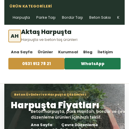
ÜRÜN KATEGORILERI
Harpuşta
Parke Taşı
Bordür Taşı
Beton Saksı
Kablo 
Aktaş Harpuşta
AH
Harpuşta ve beton taş ürünleri
Ana Sayfa
Ürünler
Kurumsal
Blog
İletişim
0531 912 78 21
WhatsApp
Ana Sayfa
Çevre Düzenleme