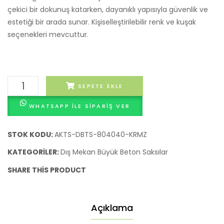
çekici bir dokunuş katarken, dayanıklı yapısıyla güvenlik ve
Gri
Gri
estetiği bir arada sunar. Kişiselleştirilebilir renk ve kuşak
Renk
Renk
seçenekleri mevcuttur.
Aktaş
SEPETE EKLE
Dikdörtgen
WHATSAPP ILE SIPARIŞ VER
Beton
Saksı
(80x40x40
STOK KODU:
AKTS-DBTS-804040-KRMZ
cm)
KATEGORILER:
Dış Mekan Büyük Beton Saksılar
–
SHARE THIS PRODUCT
Canlı
Kırmızı
Renk
Açıklama
adet