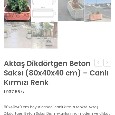
Aktaş Dikdörtgen Beton
Oval
Dikdö
Saksı (80x40x40 cm) – Canlı
Beton
Beto
Kırmızı Renk
Saksı
Saksı
(100x50x4
(80x4
1.937,56
₺
cm)
cm)
–
–
80x40x40 cm boyutlarında, canlı kırmızı renkte Aktaş
Doğal
Doğal
Dikdörtgen Beton Saksı. Dış mekanlarınıza modern ve dikkat