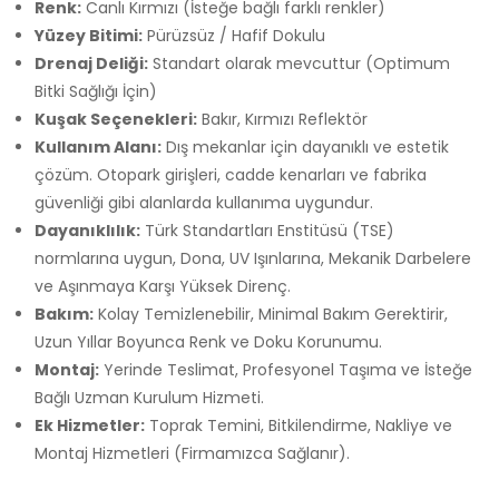
Renk:
Canlı Kırmızı (İsteğe bağlı farklı renkler)
Yüzey Bitimi:
Pürüzsüz / Hafif Dokulu
Drenaj Deliği:
Standart olarak mevcuttur (Optimum
Bitki Sağlığı İçin)
Kuşak Seçenekleri:
Bakır, Kırmızı Reflektör
Kullanım Alanı:
Dış mekanlar için dayanıklı ve estetik
çözüm. Otopark girişleri, cadde kenarları ve fabrika
güvenliği gibi alanlarda kullanıma uygundur.
Dayanıklılık:
Türk Standartları Enstitüsü (TSE)
normlarına uygun, Dona, UV Işınlarına, Mekanik Darbelere
ve Aşınmaya Karşı Yüksek Direnç.
Bakım:
Kolay Temizlenebilir, Minimal Bakım Gerektirir,
Uzun Yıllar Boyunca Renk ve Doku Korunumu.
Montaj:
Yerinde Teslimat, Profesyonel Taşıma ve İsteğe
Bağlı Uzman Kurulum Hizmeti.
Ek Hizmetler:
Toprak Temini, Bitkilendirme, Nakliye ve
Montaj Hizmetleri (Firmamızca Sağlanır).