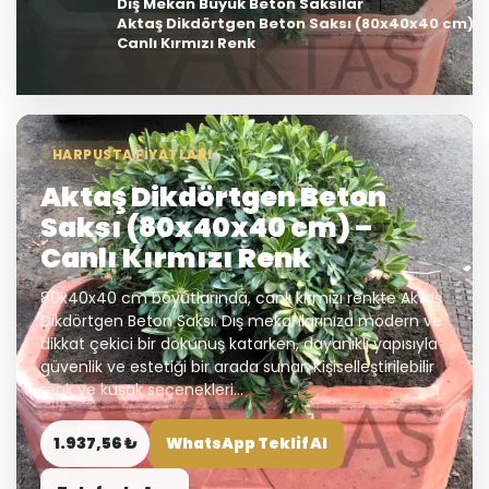
Dış Mekan Büyük Beton Saksılar
Aktaş Dikdörtgen Beton Saksı (80x40x40 cm) –
Canlı Kırmızı Renk
HARPUSTA FIYATLARI
Aktaş Dikdörtgen Beton
Saksı (80x40x40 cm) –
Canlı Kırmızı Renk
80x40x40 cm boyutlarında, canlı kırmızı renkte Aktaş
Dikdörtgen Beton Saksı. Dış mekanlarınıza modern ve
dikkat çekici bir dokunuş katarken, dayanıklı yapısıyla
güvenlik ve estetiği bir arada sunar. Kişiselleştirilebilir
renk ve kuşak seçenekleri...
1.937,56 ₺
WhatsApp Teklif Al