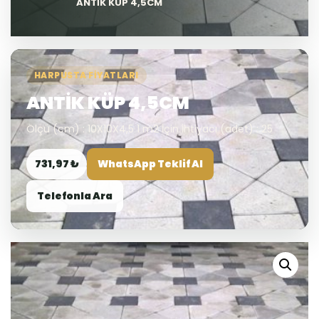
ANTİK KÜP 4,5CM
HARPUSTA FIYATLARI
ANTİK KÜP 4,5CM
Ölçü (cm) : 10X10X4,5 1 m2 İçin İhtiyacı (adet) : 25
731,97 ₺
WhatsApp Teklif Al
Telefonla Ara