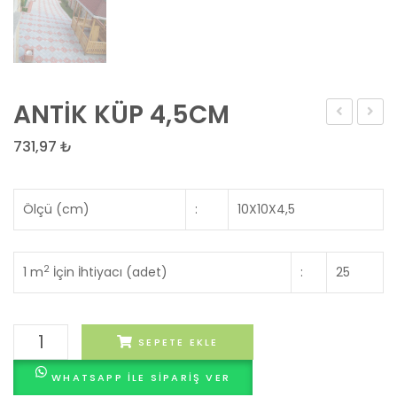
ANTİK KÜP 4,5CM
DİKDÖRTG
ZARF
731,97
₺
4,5CM
4,5
CM
Ölçü (cm)
:
10X10X4,5
2
1 m
İçin İhtiyacı (adet)
:
25
ANTİK
SEPETE EKLE
KÜP
WHATSAPP ILE SIPARIŞ VER
4,5CM