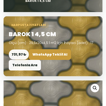
BAROK 1 4,5 CM
HARPUSTA FIYATLARI
BAROK 1 4,5 CM
Ölçü (cm) : 29,5x20x4,5 1 m2 İçin İhtiyacı (adet) : 17
731,97 ₺
WhatsApp Teklif Al
Telefonla Ara