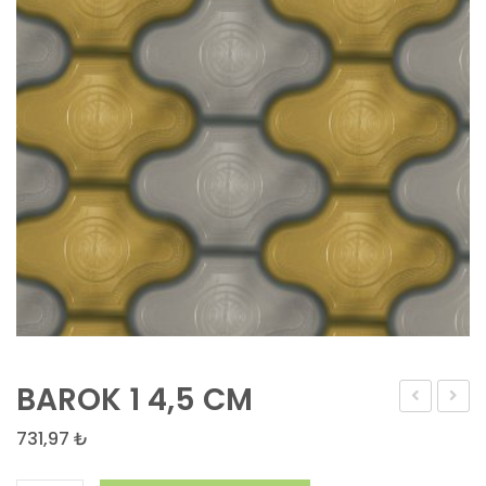
BAROK 1 4,5 CM
KÖŞE
1
731,97
₺
GÖZLÜ
DİKEY