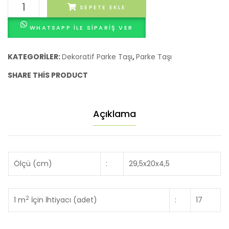
6
YARIM
BAROK
SEPETE EKLE
CM
4,5
1
WHATSAPP ILE SIPARIŞ VER
CM
4,5
CM
adet
KATEGORILER:
Dekoratif Parke Taşı
,
Parke Taşı
SHARE THIS PRODUCT
Açıklama
Ölçü (cm)
:
29,5x20x4,5
2
1 m
İçin İhtiyacı (adet)
:
17