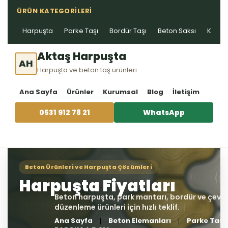
ÜRÜN KATEGORILERI
Harpuşta
Parke Taşı
Bordür Taşı
Beton Saksı
Kablo 
Aktaş Harpuşta
AH
Harpuşta ve beton taş ürünleri
Ana Sayfa
Ürünler
Kurumsal
Blog
İletişim
0531 912 78 21
WhatsApp
Ana Sayfa
Beton Elemanları
Parke Taşı