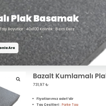
lı Plak Basamak
 Taşı Boyutlar : 40x100 Kalınlık : 8 cm Derz
onla Ara
Bazalt Kumlamalı Pl
731,97
₺
Fiyatlarımız adet’dir
Taş Çeşitleri
:
Parke Taşı