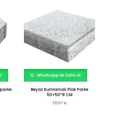
l
WhatsApp ile Satın Al
W
 parke
Beyaz Kumlamalı Plak Parke
DE
50×50*8 CM
731,97
₺