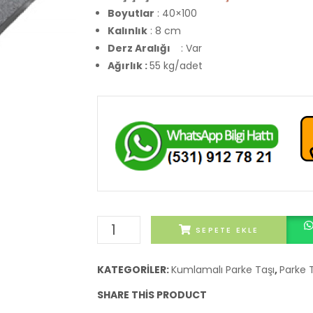
Boyutlar
: 40×100
Kalınlık
: 8 cm
Derz Aralığı
: Var
Ağırlık :
55 kg/adet
Bazalt
SEPETE EKLE
Kumlamalı
Plak
KATEGORILER:
Kumlamalı Parke Taşı
,
Parke 
Basamak
SHARE THIS PRODUCT
adet