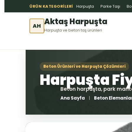
ÜRÜN KATEGORILERI
Harpuşta
Parke Taşı
Bo
Aktaş Harpuşta
AH
Harpuşta ve beton taş ürünleri
Ana Sayfa
Beton Elemanla