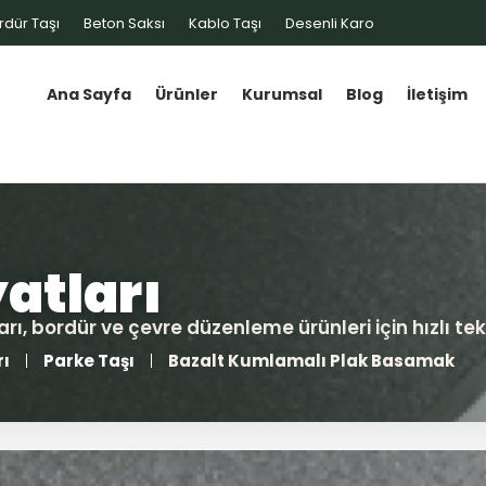
rdür Taşı
Beton Saksı
Kablo Taşı
Desenli Karo
Ana Sayfa
Ürünler
Kurumsal
Blog
İletişim
rı
Parke Taşı
Bazalt Kumlamalı Plak Basamak