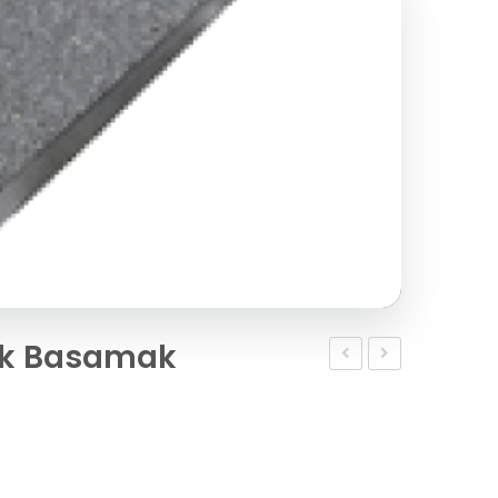
ak Basamak
Kumlamalı
Kumlamalı
15×30
Sekizgen
Parke
Taş