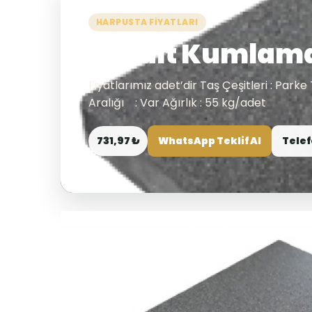
HARPUSTA FIYATLARI
Bazalt Kumlama
Fiyatlarımız adet’dir Taş Çeşitleri : Parke
Aralığı : Var Ağırlık : 55 kg/adet
731,97 ₺
WhatsApp Teklif Al
Telef