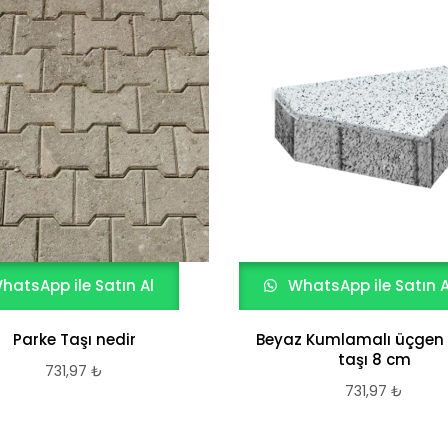
hatsApp ile Satın Al
WhatsApp ile Satın A
Parke Taşı nedir
Beyaz Kumlamalı üçgen
taşı 8 cm
731,97
₺
731,97
₺