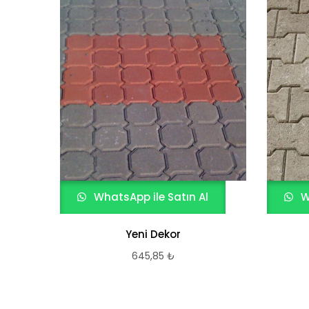
WhatsApp ile Satın Al
W
Yeni Dekor
645,85
₺