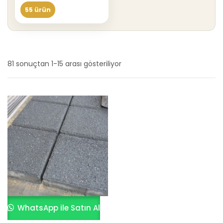
55 ürün
81 sonuçtan 1-15 arası gösteriliyor
En
yeniye
göre
sıralandı
WhatsApp ile Satın Al