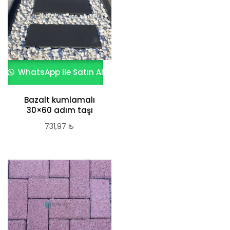
WhatsApp ile Satın Al
Bazalt kumlamalı
30×60 adım taşı
731,97
₺