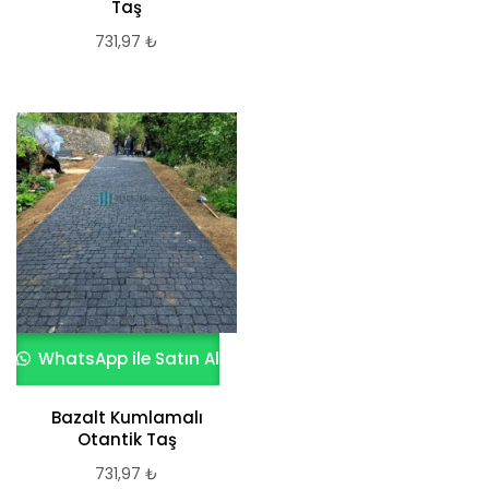
Taş
731,97
₺
WhatsApp ile Satın Al
Bazalt Kumlamalı
Otantik Taş
731,97
₺