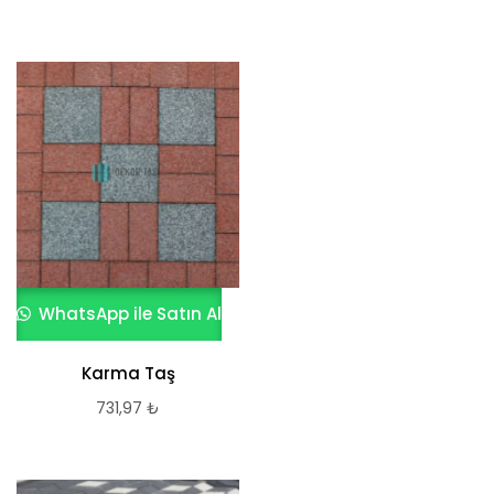
WhatsApp ile Satın Al
Karma Taş
731,97
₺