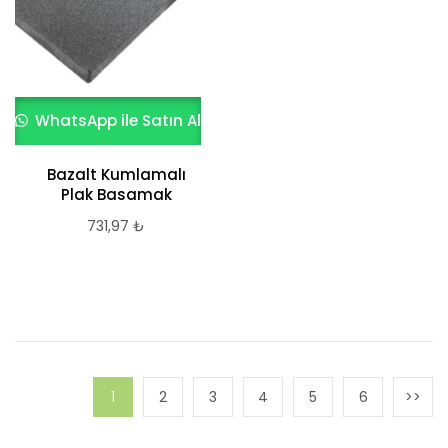
WhatsApp ile Satın Al
Bazalt Kumlamalı
Plak Basamak
731,97
₺
1
2
3
4
5
6