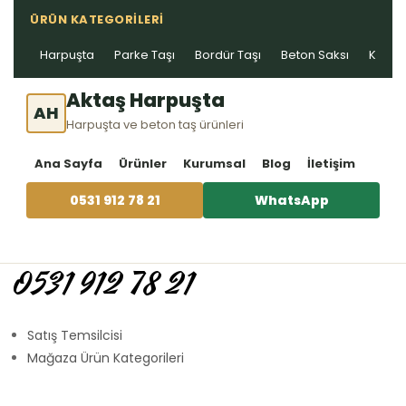
ÜRÜN KATEGORILERI
Harpuşta
Parke Taşı
Bordür Taşı
Beton Saksı
Kablo 
Aktaş Harpuşta
AH
Harpuşta ve beton taş ürünleri
Ana Sayfa
Ürünler
Kurumsal
Blog
İletişim
0531 912 78 21
WhatsApp
0531 912 78 21
Satış Temsilcisi
Mağaza Ürün Kategorileri