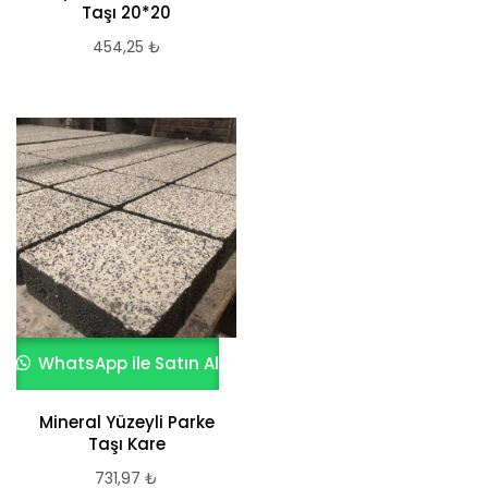
Taşı 20*20
454,25
₺
WhatsApp ile Satın Al
Mineral Yüzeyli Parke
Taşı Kare
731,97
₺