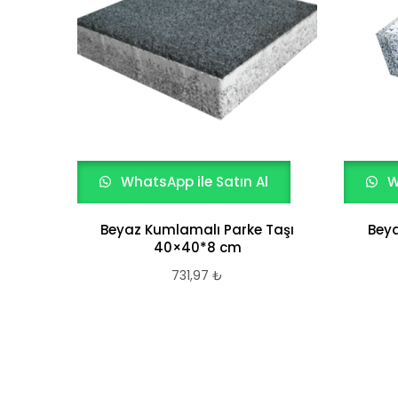
WhatsApp ile Satın Al
W
Beyaz Kumlamalı Parke Taşı
Beya
40×40*8 cm
731,97
₺