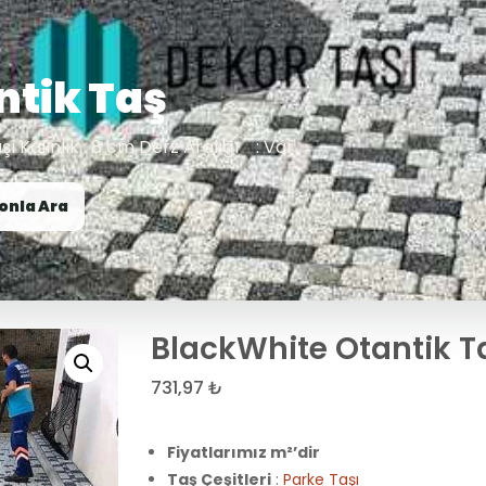
ntik Taş
Taşı Kalınlık : 8 cm Derz Aralığı : Var
onla Ara
BlackWhite Otantik T
731,97
₺
Fiyatlarımız m²’dir
Taş Çeşitleri
:
Parke Taşı