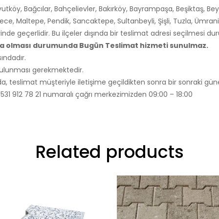
utköy, Bağcılar, Bahçelievler, Bakırköy, Bayrampaşa, Beşiktaş, Bey
ce, Maltepe, Pendik, Sancaktepe, Sultanbeyli, Şişli, Tuzla, Ümra
rinde geçerlidir. Bu ilçeler dışında bir teslimat adresi seçilmesi 
nda olması durumunda Bugün Teslimat hizmeti sunulmaz.
ındadır.
 bulunması gerekmektedir.
, teslimat müşteriyle iletişime geçildikten sonra bir sonraki güne
ili 0531 912 78 21 numaralı çağrı merkezimizden 09:00 – 18:00
Related products