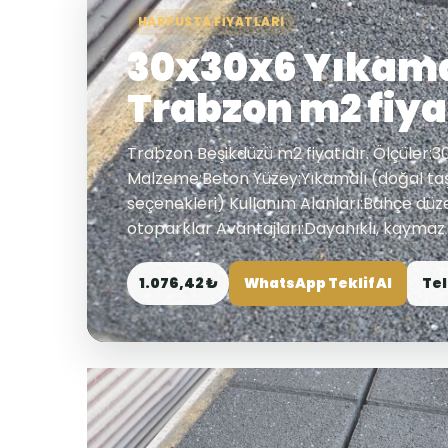
HARPUSTA FIYATLARI
30x30x6 Yıkama
Trabzon m2 fiya
Trabzon Beşikdüzü m2 fiyatıdır. Ölçüler:3
Malzeme:Beton Yüzey:Yıkamalı (doğal ta
seçenekleri) Kullanım Alanları:Bahçe düzen
otoparklar Avantajları:Dayanıklı, kaymaz 
1.076,42 ₺
WhatsApp Teklif Al
Tel