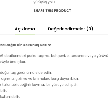
yürüyüş yolu
m2
SHARE THIS PRODUCT
fiyatları
adet
Açıklama
Değerlendirmeler (0)
ıza Doğal Bir Dokunuş Katın!
 ebatlarındaki parke taşımız, bahçenize, terasınıza veya yürüyüş 
mrüyle öne çıkar.
doğal taş görünümü elde edilir.
ınma, çizilme ve kırılmalara karşı dayanıklıdır.
kullanabileceğiniz kaymaz bir yüzeye sahiptir.
lir.
ullanılabilir.