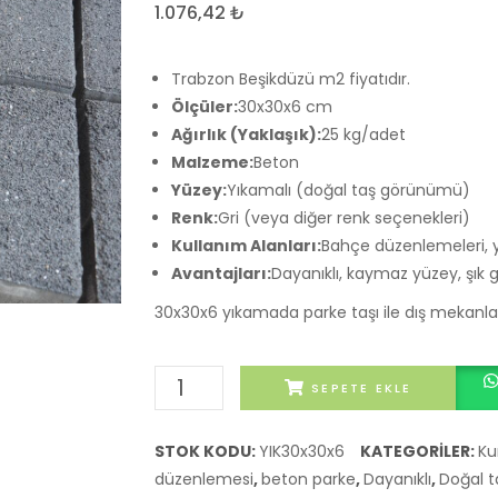
1.076,42
₺
Trabzon Beşikdüzü m2 fiyatıdır.
Ölçüler:
30x30x6 cm
Ağırlık (Yaklaşık):
25 kg/adet
Malzeme:
Beton
Yüzey:
Yıkamalı (doğal taş görünümü)
Renk:
Gri (veya diğer renk seçenekleri)
Kullanım Alanları:
Bahçe düzenlemeleri, yü
Avantajları:
Dayanıklı, kaymaz yüzey, şık 
30x30x6 yıkamada parke taşı ile dış mekanları
30x30x6
SEPETE EKLE
Yıkamalı
Parke
STOK KODU:
YIK30x30x6
KATEGORILER:
Ku
Taşı
düzenlemesi
,
beton parke
,
Dayanıklı
,
Doğal 
Trabzon