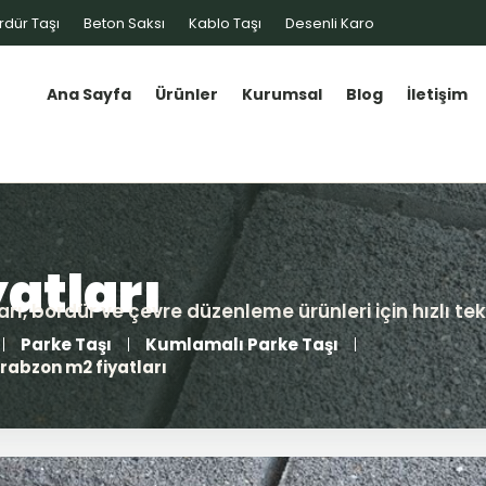
rdür Taşı
Beton Saksı
Kablo Taşı
Desenli Karo
Ana Sayfa
Ürünler
Kurumsal
Blog
İletişim
Parke Taşı
Kumlamalı Parke Taşı
rabzon m2 fiyatları