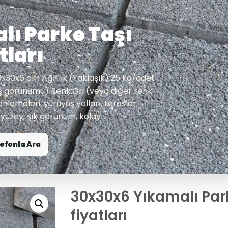
lı Parke Taşı
tları
0x30x6 cm Ağırlık (Yaklaşık):25 kg/adet
ş görünümü) Renk:Gri (veya diğer renk
lemeleri, yürüyüş yolları, teraslar,
yüzey, şık görünüm, kolay...
efonla Ara
30x30x6 Yıkamalı Par
fiyatları