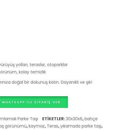
Taşı
fiyatı
20*20
rüyüş yolları, teraslar, otoparklar
görünüm, kolay temizlik
nıza doğal bir dokunuş katın. Dayanıklı ve şık!
WHATSAPP ILE SIPARIŞ VER
mlamalı Parke Taşı
ETIKETLER:
30x30x6
,
bahçe
taş görünümü
,
kaymaz
,
Teras
,
yıkamada parke taşı
,