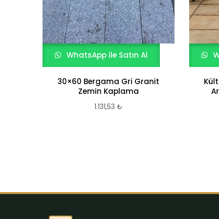
WhatsApp ile Satın Al
W
30×60 Bergama Gri Granit
Kül
Zemin Kaplama
Ar
1.131,53
₺