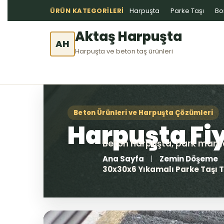
ÜRÜN KATEGORILERI
Harpuşta
Parke Taşı
Bo
Aktaş Harpuşta
AH
Harpuşta ve beton taş ürünleri
Ana Sayfa
Zemin Döşeme
30x30x6 Yıkamalı Parke Taşı T