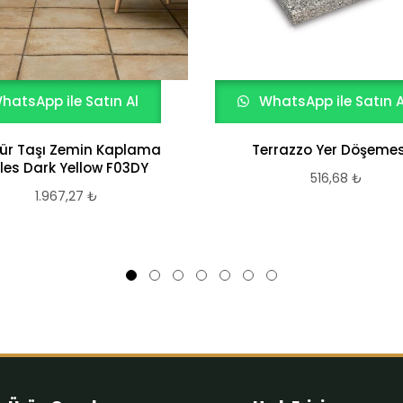
hatsApp ile Satın Al
WhatsApp ile Satın A
tür Taşı Zemin Kaplama
Terrazzo Yer Döşemes
les Dark Yellow F03DY
516,68
₺
1.967,27
₺