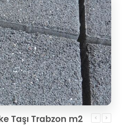
ke Taşı Trabzon m2
Bazalt
taşı
Parke
m2