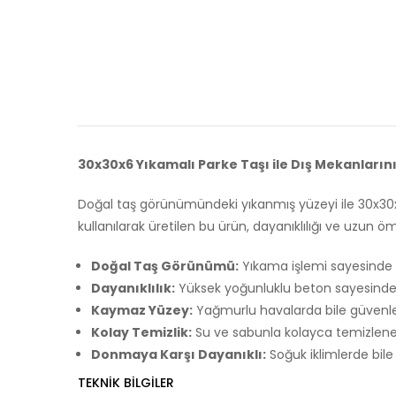
30x30x6 Yıkamalı Parke Taşı ile Dış Mekanların
Doğal taş görünümündeki yıkanmış yüzeyi ile 30x30x6
kullanılarak üretilen bu ürün, dayanıklılığı ve uzun ö
Doğal Taş Görünümü:
Yıkama işlemi sayesinde 
Dayanıklılık:
Yüksek yoğunluklu beton sayesinde aş
Kaymaz Yüzey:
Yağmurlu havalarda bile güvenle 
Kolay Temizlik:
Su ve sabunla kolayca temizlenebi
Donmaya Karşı Dayanıklı:
Soğuk iklimlerde bile k
TEKNIK BILGILER