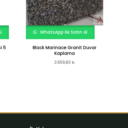
l
WhatsApp ile Satın Al
W
i 5
Black Marinace Granit Duvar
KÜ
Kaplama
3.659,83
₺