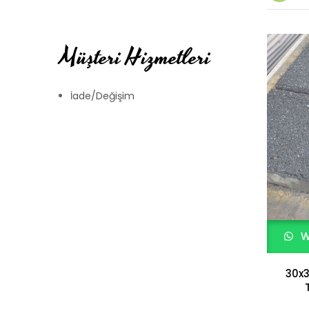
Müşteri Hizmetleri
İade/Değişim
W
30x3