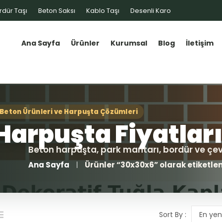
rdür Taşı
Beton Saksı
Kablo Taşı
Desenli Karo
Ana Sayfa
Ürünler
Kurumsal
Blog
İletişim
Ana Sayfa
Ürünler “30x30x6” olarak etiketle
Sort By :
En yen