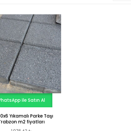
hatsApp ile Satın Al
0x6 Yıkamalı Parke Taşı
Trabzon m2 fiyatları
1.076,42
₺