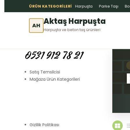
ÜRÜN KATEGORILERI
Harpuşta
Parke Taşı
Bo
Aktaş Harpuşta
AH
Harpuşta ve beton taş ürünleri
0531 912 78 21
Satış Temsilcisi
Mağaza Ürün Kategorileri
Gizlilik Politikası