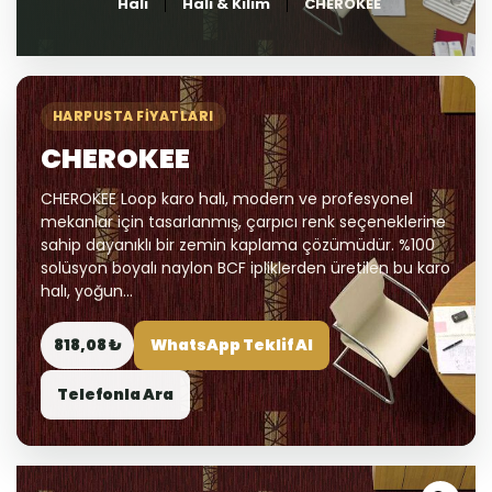
Halı
Halı & Kilim
CHEROKEE
HARPUSTA FIYATLARI
CHEROKEE
CHEROKEE Loop karo halı, modern ve profesyonel
mekanlar için tasarlanmış, çarpıcı renk seçeneklerine
sahip dayanıklı bir zemin kaplama çözümüdür. %100
solüsyon boyalı naylon BCF ipliklerden üretilen bu karo
halı, yoğun...
818,08 ₺
WhatsApp Teklif Al
Telefonla Ara