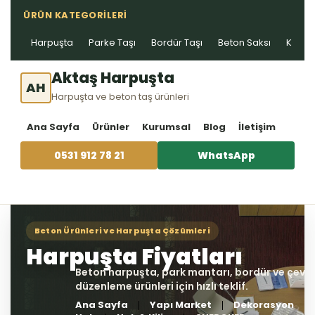
ÜRÜN KATEGORILERI
Harpuşta
Parke Taşı
Bordür Taşı
Beton Saksı
Kablo 
Aktaş Harpuşta
AH
Harpuşta ve beton taş ürünleri
Ana Sayfa
Ürünler
Kurumsal
Blog
İletişim
0531 912 78 21
WhatsApp
Ana Sayfa
Yapı Market
Dekorasyon