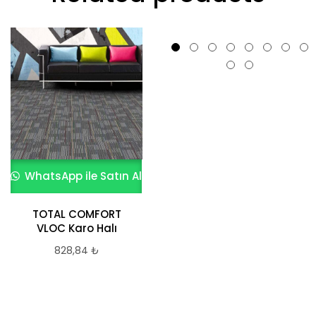
WhatsApp ile Satın Al
WhatsApp ile Satın Al
TOTAL COMFORT
Moonlight Plank
VLOC Karo Halı
Halı (Polipropilen
PP)
828,84
₺
1.076,85
₺