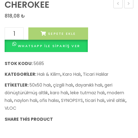
CHEROKEE
818,08
₺
CHEROKEE
SEPETE EKLE
adet
WHATSAPP ILE SIPARIŞ VER
STOK KODU:
5685
KATEGORILER:
Halı & Kilim
,
Karo Halı
,
Ticari Halılar
ETIKETLER:
50x50 halı
,
çizgili halı
,
dayanıklı halı
,
geri
dönüştürülmüş altlık
,
karo halı
,
leke tutmaz halı
,
modern
halı
,
naylon halı
,
ofis halısı
,
SYNOPSYS
,
ticari halı
,
vinil altlık
,
VLOC
SHARE THIS PRODUCT