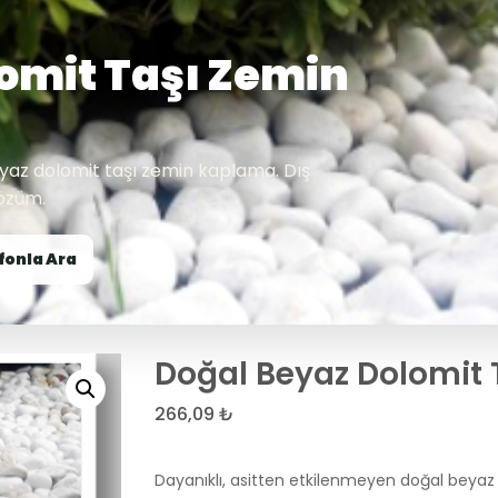
omit Taşı Zemin
yaz dolomit taşı zemin kaplama. Dış
çözüm.
fonla Ara
Doğal Beyaz Dolomit
266,09
₺
Dayanıklı, asitten etkilenmeyen doğal beyaz