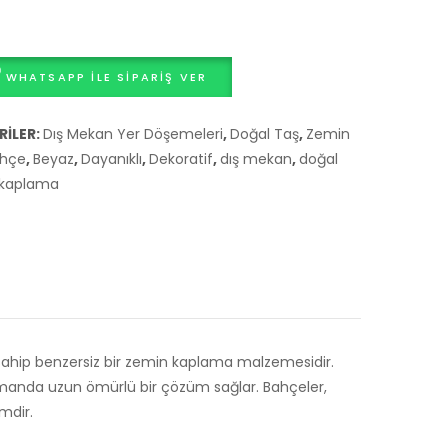
İşçiliği
Kaplama
Sanat
WHATSAPP ILE SIPARIŞ VER
Eseri
ILER:
Dış Mekan Yer Döşemeleri
,
Doğal Taş
,
Zemin
hçe
,
Beyaz
,
Dayanıklı
,
Dekoratif
,
dış mekan
,
doğal
 kaplama
sahip benzersiz bir zemin kaplama malzemesidir.
amanda uzun ömürlü bir çözüm sağlar. Bahçeler,
mdir.