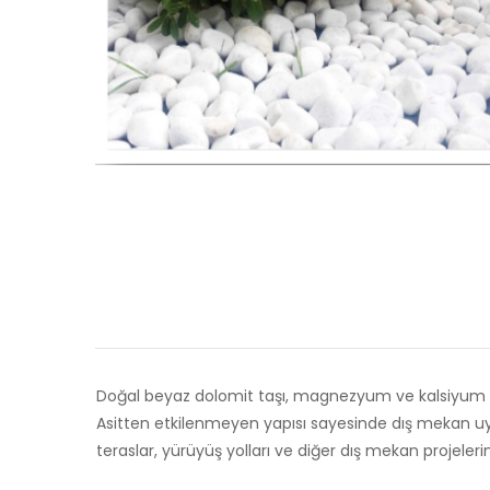
Doğal beyaz dolomit taşı, magnezyum ve kalsiyum ka
Asitten etkilenmeyen yapısı sayesinde dış mekan uy
teraslar, yürüyüş yolları ve diğer dış mekan projele