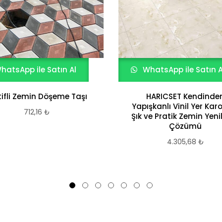
hatsApp ile Satın Al
WhatsApp ile Satın A
ifli Zemin Döşeme Taşı
HARICSET Kendinde
Yapışkanlı Vinil Yer Kar
712,16
₺
Şık ve Pratik Zemin Yen
Çözümü
4.305,68
₺