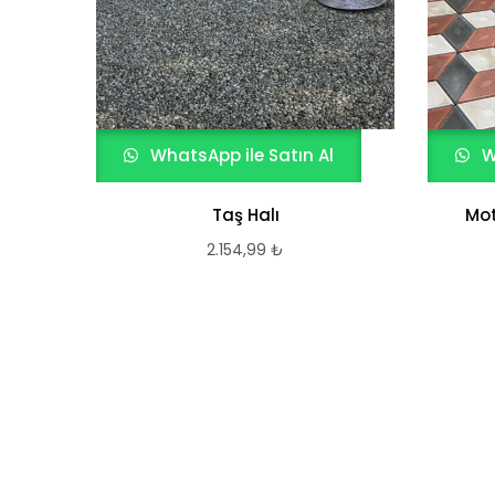
WhatsApp ile Satın Al
W
Taş Halı
Mot
2.154,99
₺