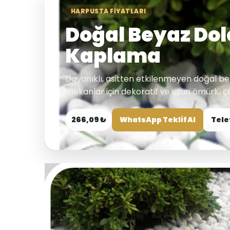
HARPUSTA FIYATLARI
Doğal Beyaz Dol
Kaplama
Dayanıklı, asitten etkilenmeyen doğal be
mekanlar için dekoratif ve uzun ömürlü 
266,09 ₺
WhatsApp Teklif Al
Tele