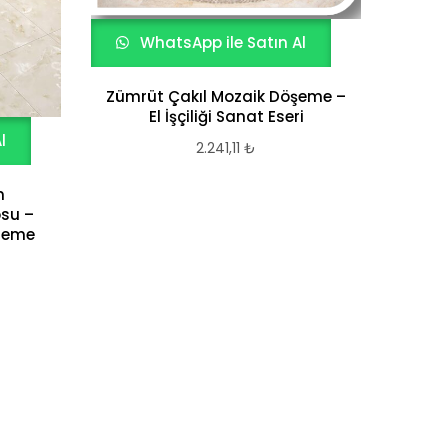
WhatsApp ile Satın Al
Zümrüt Çakıl Mozaik Döşeme –
El İşçiliği Sanat Eseri
l
W
2.241,11
₺
n
Doğ
osu –
ileme