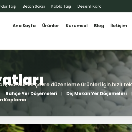
rdür Taşı
Beton Saksı
Kablo Taşı
Desenli Karo
Ana Sayfa
Ürünler
Kurumsal
Blog
İletişim
Bahçe Yer Döşemeleri
Dış Mekan Yer Döşemeleri
min Kaplama