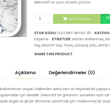
dekoratif ve uzun ömürlü çözüm.
Doğal
SEPETE EKLE
Beyaz
Dolomit
STOK KODU:
DOLOMIT-BEYAZ-110
KATEGOR
Taşı
Döşeme
ETIKETLER:
asitten etkilenmez
,
Ba
Zemin
taş
,
dolomit taşı
,
Teras
,
yürüyüş yolu
,
zemin
Kaplama
SHARE THIS PRODUCT
adet
Açıklama
Değerlendirmeler (0)
rbonattan oluşan, kalkerden daha sert ve dayanıklı bir yapıya 
gulamaları için idealdir. Dekoratif bir görünüm sunarken aynı z
rinizde doğal ve şık bir atmosfer yaratmak için mükemmel bir seçi