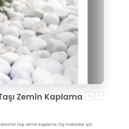
 Taşı Zemin Kaplama
Çakıl
Teknoloji
Mozaik
Çakıl
Döşeme
Taşı
 dolomit taşı zemin kaplama. Dış mekanlar için
– El
Zemin