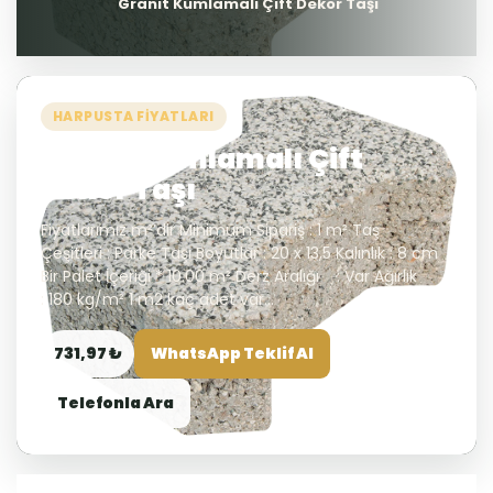
Granit Kumlamalı Çift Dekor Taşı
HARPUSTA FIYATLARI
Granit Kumlamalı Çift
Dekor Taşı
Fiyatlarımız m²’dir Minimum Sipariş : 1 m² Taş
Çeşitleri : Parke Taşı Boyutlar : 20 x 13,5 Kalınlık : 8 cm
Bir Palet İçeriği * 10.00 m² Derz Aralığı : Var Ağırlık
: 180 kg/m² 1 m2 kaç adet var...
731,97 ₺
WhatsApp Teklif Al
Telefonla Ara