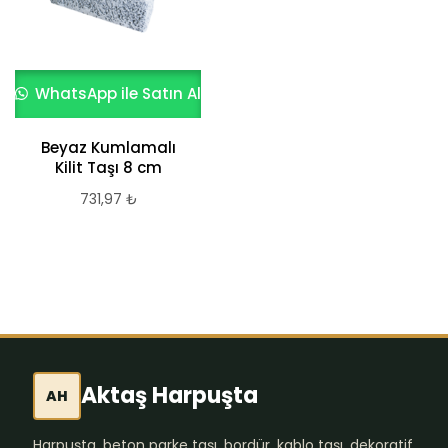
WhatsApp ile Satın Al
WhatsApp ile Satın Al
Beyaz Kumlamalı
Siyah Kumlamalı
Kilit Taşı 8 cm
Kilit Taşı 8 cm
731,97
₺
731,97
₺
Aktaş Harpuşta
AH
Harpuşta, beton parke taşı, bordür, kablo taşı, dekoratif