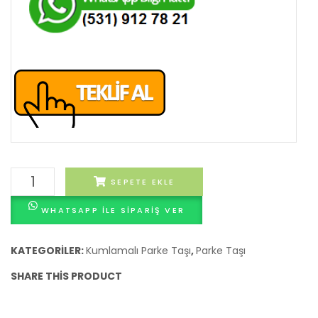
Granit
SEPETE EKLE
Kumlamalı
WHATSAPP ILE SIPARIŞ VER
Çift
Dekor
Taşı
KATEGORILER:
Kumlamalı Parke Taşı
,
Parke Taşı
adet
SHARE THIS PRODUCT