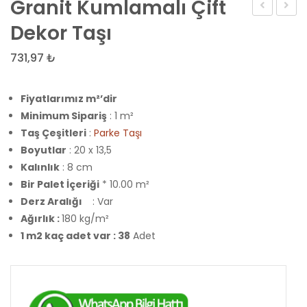
Granit Kumlamalı Çift
Çift
Üçge
Dekor Taşı
Dekor
Taş
731,97
₺
Taşı
Fiyatlarımız m²’dir
Minimum Sipariş
: 1 m²
Taş Çeşitleri
:
Parke Taşı
Boyutlar
: 20 x 13,5
Kalınlık
: 8 cm
Bir Palet İçeriği
* 10.00 m²
Derz Aralığı
: Var
Ağırlık :
180 kg/m²
1 m2 kaç adet var : 38
Adet