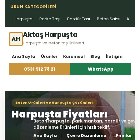
ÜRÜN KATEGORILERI
Harpuşta
Parke Taşı
Bordür Taşı
Beton Saksı
Kablo 
Aktaş Harpuşta
AH
Harpuşta ve beton taş ürünleri
Ana Sayfa
Ürünler
Kurumsal
Blog
İletişim
0531 912 78 21
WhatsApp
Ana Sayfa
Çevre Düzenleme
Fırınlar