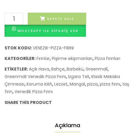
Pide
Fırını,
Greenmall
SEPETE EKLE
Gazlı,
Venedik
Turun
WHATSAPP ILE SIPARIŞ VER
Pizza
Fırını
-
STOK KODU:
VENEZIK-PIZZA-FIRINI
Taş
KATEGORILER:
Fırınlar
,
Pişirme ekipmanları
,
Pizza Fırınları
Fırın
ETIKETLER:
Açık Hava
,
Bahçe
,
Barbekü
,
Greenmall
,
adet
Greenmall Venedik Pizza Fırını
,
Izgara Teli
,
Klasik Meksika
Çimneası
,
Koruma Kılıfı
,
Lezzet
,
Mangal
,
pizza
,
pizza fırını
,
taş
fırın
,
Venedik Pizza Fırını
SHARE THIS PRODUCT
Açıklama