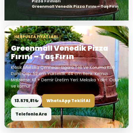
Pizza Fırınları
Greenmall Venedik Pizza Fırını – Taş Fırın
HARPUSTA FIYATLARI
Greenmall Venedik Pizza
Fırını – Taş Fırın
Klasik Meksika Çimneası Izgara Teli Ve Koruma Kılıfı
Dahil Çap: 52 cm Yükseklik: 44 cm Renk: Kırmızı
Malzeme: Kil + Demir Üretim Yeri: Meksika Yakıt: Odun
ve kömür
13.575,81 ₺
WhatsApp Teklif Al
Telefonla Ara