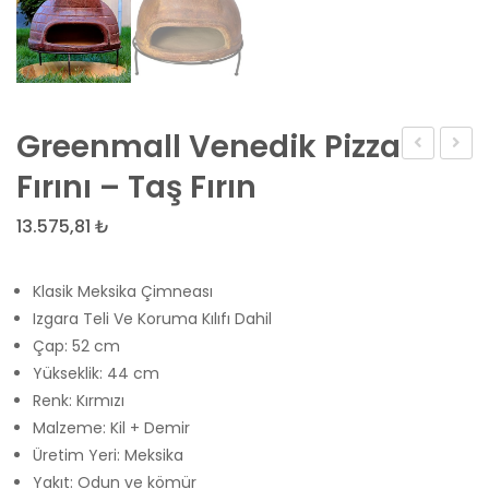
Greenmall Venedik Pizza
Taş
tipi
Fırını – Taş Fırın
Fırın
taş
13.575,81
₺
KC
fırın
MİNİ
–
Klasik Meksika Çimneası
TERAS
Empe
Izgara Teli Ve Koruma Kılıfı Dahil
TİPİ
Ev
Çap: 52 cm
SEYYAR
Tipi
Yükseklik: 44 cm
TAŞ
Taş
Renk: Kırmızı
FIRIN
Taban
Malzeme: Kil + Demir
ODUNLU
Pizza
Üretim Yeri: Meksika
ve
Yakıt: Odun ve kömür