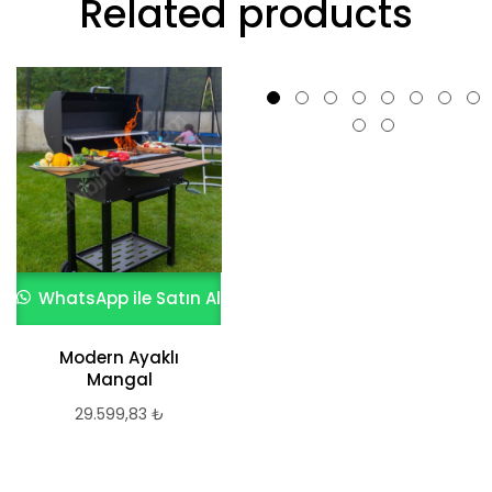
Related products
WhatsApp ile Satın Al
WhatsApp ile Satın Al
Modern Ayaklı
Çanakkale Truva
Mangal
Barbekü
29.599,83
₺
40.923,34
₺