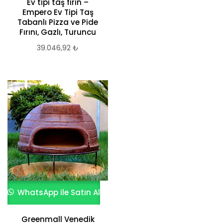
Ev tipi taş fırın –
Empero Ev Tipi Taş
Tabanlı Pizza ve Pide
Fırını, Gazlı, Turuncu
39.046,92
₺
WhatsApp ile Satın Al
Greenmall Venedik