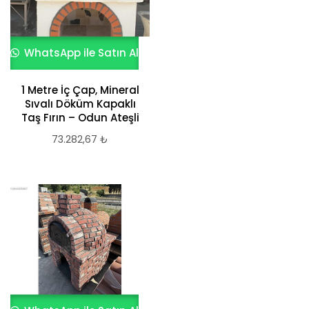
WhatsApp ile Satın Al
1 Metre İç Çap, Mineral
Sıvalı Döküm Kapaklı
Taş Fırın – Odun Ateşli
73.282,67
₺