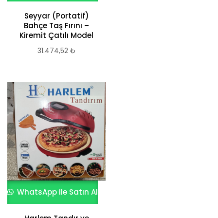
Seyyar (Portatif)
Bahçe Taş Fırını –
Kiremit Çatılı Model
31.474,52
₺
WhatsApp ile Satın Al