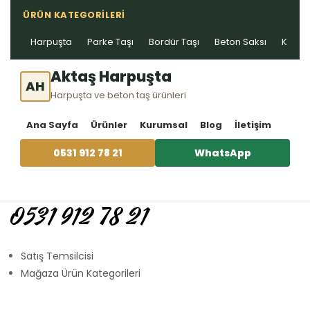
ÜRÜN KATEGORILERI
Harpuşta
Parke Taşı
Bordür Taşı
Beton Saksı
Kablo 
Aktaş Harpuşta
AH
Harpuşta ve beton taş ürünleri
Ana Sayfa
Ürünler
Kurumsal
Blog
İletişim
0531 912 78 21
WhatsApp
0531 912 78 21
Satış Temsilcisi
Mağaza Ürün Kategorileri