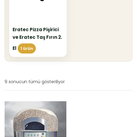
Eratec Pizza Pişirici
ve Eratec Taş Fırın 2.
El
1 ürün
9 sonucun tümü gösteriliyor
En
yeniye
göre
sıralandı