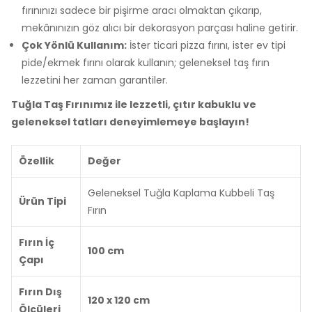
fırınınızı sadece bir pişirme aracı olmaktan çıkarıp,
mekânınızın göz alıcı bir dekorasyon parçası haline getirir.
Çok Yönlü Kullanım:
İster ticari pizza fırını, ister ev tipi
pide/ekmek fırını olarak kullanın; geleneksel taş fırın
lezzetini her zaman garantiler.
Tuğla Taş Fırınımız ile lezzetli, çıtır kabuklu ve
geleneksel tatları deneyimlemeye başlayın!
Özellik
Değer
Geleneksel Tuğla Kaplama Kubbeli Taş
Ürün Tipi
Fırın
Fırın İç
100 cm
Çapı
Fırın Dış
120 x 120 cm
Ölçüleri