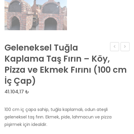
Geleneksel Tuğla
Pro
Fırın
Kaplama Taş Fırın – Köy,
100
Yapım
Pizza ve Ekmek Fırını (100 cm
Odun
&
İç Çap)
Ateşli
İmala
Taş
Hizme
41.104,17
₺
Fırın
–
–
Kara
100 cm iç çapa sahip, tuğla kaplamalı, odun ateşli
Aktaş
Fırın
geleneksel taş fırın. Ekmek, pide, lahmacun ve pizza
Harpuşta
ve
pişirmek için idealdir.
Bahçe
Odun