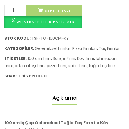
Pizza
Fırını
Geleneksel
SEPETE EKLE
Fırını
Kurul
Tuğla
WHATSAPP ILE SIPARIŞ VER
Kaplama
Taş
Fırın
STOK KODU:
TSF-TG-100CM-KY
-
KATEGORILER:
Geleneksel fırınlar
,
Pizza Fırınları
,
Taş Fırınlar
Köy,
ETIKETLER:
100 cm fırın
,
Bahçe Fırını
,
Köy fırını
,
lahmacun
Pizza
fırını
,
odun ateşi fırın
,
pizza fırını
,
sabit fırın
,
tuğla taş fırın
ve
Ekmek
SHARE THIS PRODUCT
Fırını
(100
cm
Açıklama
İç
Çap)
adet
100 cm İç Çap Geleneksel Tuğla Taş Fırın ile Köy