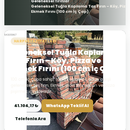
Geleneksel fırınlar
Geleneksel Tuğla Kaplama Taş Fırın – Köy, Pizz
Ekmek Fırını (100 cm İç Çap)
HARPUSTA FIYATLARI
Geleneksel Tuğla Kaplama
Taş Fırın – Köy, Pizza ve
Ekmek Fırını (100 cm İç Çap)
100 cm iç çapa sahip, tuğla kaplamalı, odun ateşli
geleneksel taş fırın. Ekmek, pide, lahmacun ve pizza
pişirmek için idealdir.
41.104,17 ₺
WhatsApp Teklif Al
Telefonla Ara