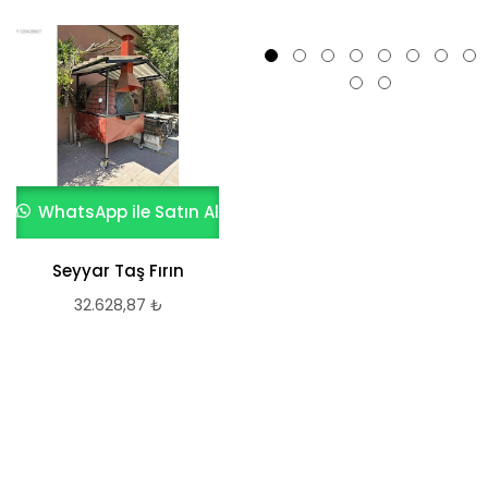
WhatsApp ile Satın Al
WhatsApp ile Satın Al
Seyyar Taş Fırın
32.628,87
₺
Elektrikli Seyyar Taş
Tabanlı Pide, Pizza
ve Lahmacun Fırını
615.071,55
₺