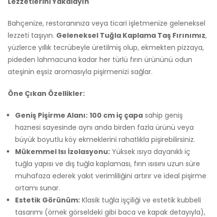
Lezzetlerini Yakalayın
Bahçenize, restoranınıza veya ticari işletmenize geleneksel
lezzeti taşıyın.
Geleneksel Tuğla Kaplama Taş Fırınımız
,
yüzlerce yıllık tecrübeyle üretilmiş olup, ekmekten pizzaya,
pideden lahmacuna kadar her türlü fırın ürününü odun
ateşinin eşsiz aromasıyla pişirmenizi sağlar.
Öne Çıkan Özellikler:
Geniş Pişirme Alanı:
100 cm iç çapa
sahip geniş
haznesi sayesinde aynı anda birden fazla ürünü veya
büyük boyutlu köy ekmeklerini rahatlıkla pişirebilirsiniz.
Mükemmel Isı İzolasyonu:
Yüksek ısıya dayanıklı iç
tuğla yapısı ve dış tuğla kaplaması, fırın ısısını uzun süre
muhafaza ederek yakıt verimliliğini artırır ve ideal pişirme
ortamı sunar.
Estetik Görünüm:
Klasik tuğla işçiliği ve estetik kubbeli
tasarımı (örnek görseldeki gibi baca ve kapak detayıyla),