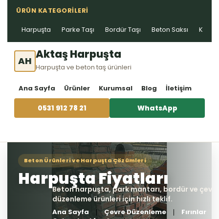
ÜRÜN KATEGORILERI
Harpuşta
Parke Taşı
Bordür Taşı
Beton Saksı
Kablo 
Aktaş Harpuşta
AH
Harpuşta ve beton taş ürünleri
Ana Sayfa
Ürünler
Kurumsal
Blog
İletişim
0531 912 78 21
WhatsApp
Ana Sayfa
Çevre Düzenleme
Fırınlar