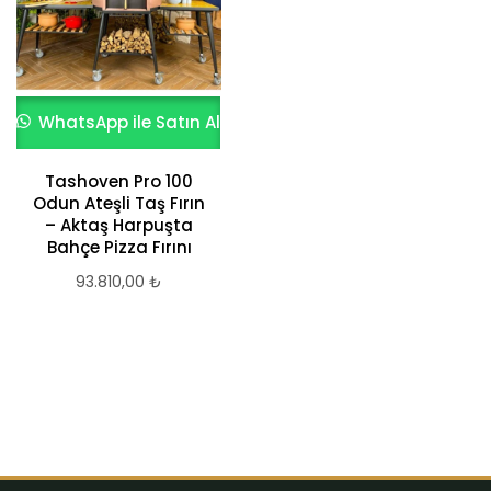
WhatsApp ile Satın Al
WhatsApp ile Satın Al
Tashoven Pro 100
Ev tipi taş fırın –
Odun Ateşli Taş Fırın
Empero Ev Tipi Taş
– Aktaş Harpuşta
Tabanlı Pizza ve
Bahçe Pizza Fırını
Pide Fırını, Gazlı,
Turuncu
93.810,00
₺
39.046,92
₺