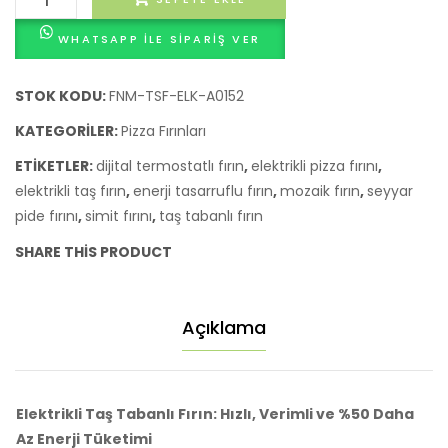
Odun
Seyyar
WHATSAPP ILE SIPARIŞ VER
Taş
Ateşli
Tabanlı
Pide,
STOK KODU:
FNM-TSF-ELK-A0152
Pizza
KATEGORILER:
Pizza Fırınları
ve
ETIKETLER:
dijital termostatlı fırın
,
elektrikli pizza fırını
,
Lahmacun
elektrikli taş fırın
,
enerji tasarruflu fırın
,
mozaik fırın
,
seyyar
Fırını
pide fırını
,
simit fırını
,
taş tabanlı fırın
adet
SHARE THIS PRODUCT
Açıklama
Elektrikli Taş Tabanlı Fırın: Hızlı, Verimli ve %50 Daha
Az Enerji Tüketimi