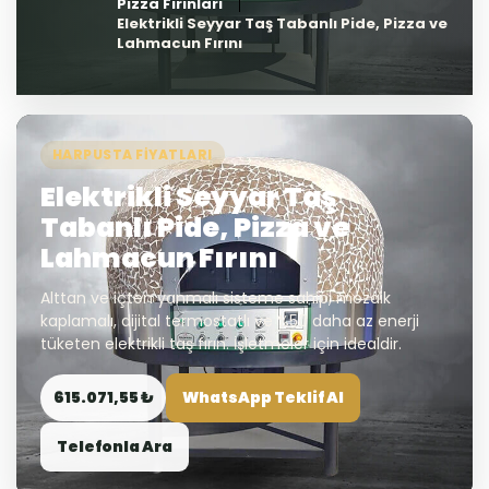
Pizza Fırınları
Elektrikli Seyyar Taş Tabanlı Pide, Pizza ve
Lahmacun Fırını
HARPUSTA FIYATLARI
Elektrikli Seyyar Taş
Tabanlı Pide, Pizza ve
Lahmacun Fırını
Alttan ve içten yanmalı sisteme sahip, mozaik
kaplamalı, dijital termostatlı ve %50 daha az enerji
tüketen elektrikli taş fırın. İşletmeler için idealdir.
615.071,55 ₺
WhatsApp Teklif Al
Telefonla Ara