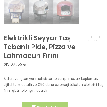
Elektrikli Seyyar Taş
Metre
Odunl
Tabanlı Pide, Pizza ve
İç
Taş
Lahmacun Fırını
Çap,
Fırın
Mineral
Serisi
615.071,55
₺
Sıvalı
(FIRST
Döküm
60
Alttan ve içten yanmalı sisteme sahip, mozaik kaplamalı,
Kapaklı
&
dijital termostatlı ve %50 daha az enerji tüketen elektrikli taş
fırın. İşletmeler için idealdir.
Taş
PRO
Fırın
75)
–
Elektrikli
SEPETE EKLE