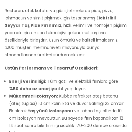
Restoran, otel, kafeterya gibi işletmelerde pide, pizza,
lahmacun ve simit pişirmek için tasarlanmış
Elektrikli
Seyyar Taş Pide Fırınımız
, hızlı, verimli ve homojen pişirim
yapmak için en son teknolojiyi geleneksel taş fırın
özellikleriyle birleştirir. Uzun ömürlü ve kaliteli imalatımız,
%100 müşteri memnuniyeti misyonuyla dünya
standartlarında üretimi sürdürmektedir.
Üstün Performans ve Tasarruf Özellikleri:
Enerji Verimliliği:
Tüm gazlı ve elektrikli fırınlara göre
%50 daha az enerjiye
ihtiyaç duyar.
Mükemmel İzolasyon:
Kubbe refrakter ateş betonu
(ateş tuğlası) 10 cm kalınlıkta ve duvar kalınlığı 23 cm’dir.
Ek olarak
taş yünü izolasyonu
ve taban taşı altında 10
cm izolasyon mevcuttur. Bu sayede fırın kapandıktan 12-
14 saat sonra bile fırın içi sıcaklık 170-200 derece arasında