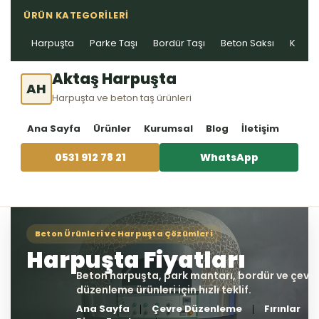
ÜRÜN KATEGORILERI
Harpuşta
Parke Taşı
Bordür Taşı
Beton Saksı
Kablo 
Aktaş Harpuşta
AH
Harpuşta ve beton taş ürünleri
Ana Sayfa
Ürünler
Kurumsal
Blog
İletişim
0531 912 78 21
WhatsApp
Ana Sayfa
Çevre Düzenleme
Fırınlar