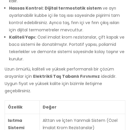
kalır.
Hassas Kontrol:
Dijital termostatik sistem
ve ayrı
ayarlanabilir kubbe içi ile taş ısısı sayesinde pişirimi tam
kontrol edebilirsiniz. Ayrıca taş, fırın içi ve fırın çıkış ısıları
için dijital termometreler mevcuttur.
Kaliteli Yapı:
Özel imalat krom rezistanslar, çift kapak ve
baca sistemi ile donatılmıştır. Portatif yapısı, poliamid
tekerlekler ve demonte sistemi sayesinde kolay taşınır ve
kurulur.
Uzun ömürlü, kaliteli ve yüksek performanslı bir çözüm
arayanlar için
Elektrikli Taş Tabanlı Fırınımız
idealdir.
Uygun fiyat ve yüksek kalite için bizimle iletişime
geçebilirsiniz.
Özellik
Değer
Isıtma
Alttan ve İçten Yanmalı Sistem (Özel
Sistemi
İmalat Krom Rezistanslar)